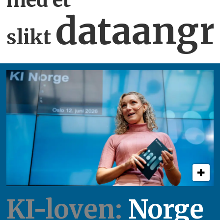
dataangr
slikt
KI-loven:
Norge