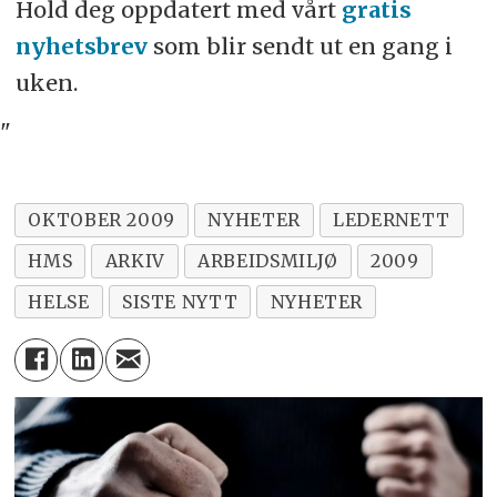
Hold deg oppdatert med vårt
gratis
nyhetsbrev
som blir sendt ut en gang i
uken.
"
OKTOBER 2009
NYHETER
LEDERNETT
HMS
ARKIV
ARBEIDSMILJØ
2009
HELSE
SISTE NYTT
NYHETER