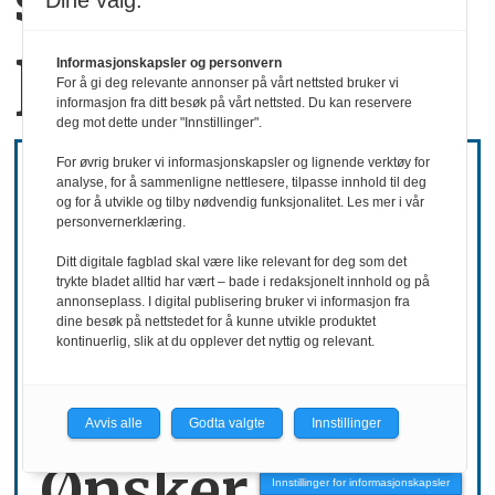
som ønsker å stå
Dine valg:
på egne bein
Informasjonskapsler og personvern
For å gi deg relevante annonser på vårt nettsted bruker vi
informasjon fra ditt besøk på vårt nettsted. Du kan reservere
deg mot dette under "Innstillinger".
For øvrig bruker vi informasjonskapsler og lignende verktøy for
analyse, for å sammenligne nettlesere, tilpasse innhold til deg
og for å utvikle og tilby nødvendig funksjonalitet. Les mer i vår
personvernerklæring.
Ditt digitale fagblad skal være like relevant for deg som det
trykte bladet alltid har vært – bade i redaksjonelt innhold og på
annonseplass. I digital publisering bruker vi informasjon fra
dine besøk på nettstedet for å kunne utvikle produktet
kontinuerlig, slik at du opplever det nyttig og relevant.
REKRUTTERING
Avvis alle
Godta valgte
Innstillinger
Ønsker mer
Innstillinger for informasjonskapsler