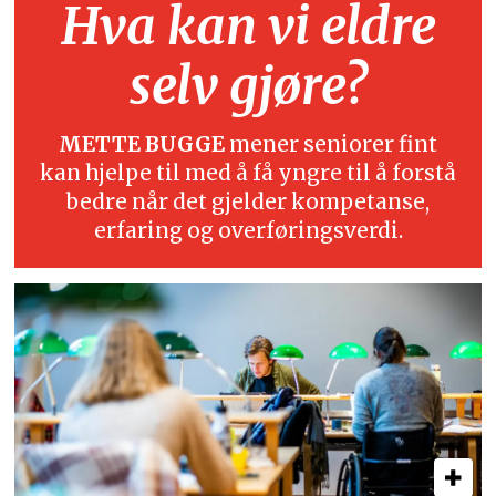
Hva kan vi eldre
selv gjøre?
METTE BUGGE
mener seniorer fint
kan hjelpe til med å få yngre til å forstå
bedre når det gjelder kompetanse,
erfaring og overføringsverdi.