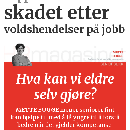
skadet etter
voldshendelser på jobb
Hva kan vi eldre
selv gjøre?
METTE BUGGE
mener seniorer fint
kan hjelpe til med å få yngre til å forstå
bedre når det gjelder kompetanse,