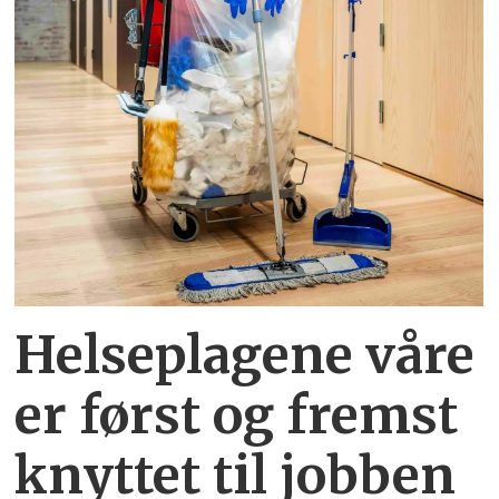
Helseplagene
våre
er først og fremst
knyttet
til jobben