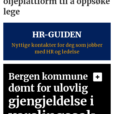
oljeplattform til å oppsøke
lege
HR-GUIDEN
Nyttige kontakter for deg som jobber
med HR og ledelse
Bergen kommune
dømt for ulovlig
gjengjeldelse i