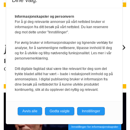
Dine valg:
«KI-bruken kan
Informasjonskapsler og personvern
For å gi deg relevante annonser på vårt nettsted bruker vi
informasjon fra ditt besøk på vårt nettsted. Du kan reservere
allerede by på
deg mot dette under "Innstillinger".
juridiske
problemer
.»
For øvrig bruker vi informasjonskapsler og lignende verktøy for
analyse, for å sammenligne nettlesere, tilpasse innhold til deg
og for å utvikle og tilby nødvendig funksjonalitet. Les mer i vår
personvernerklæring.
KAROLINE SCHEIDE
i HR Norge gjør deg
oppmerksom på de faktiske forholdene.
Ditt digitale fagblad skal være like relevant for deg som det
trykte bladet alltid har vært – bade i redaksjonelt innhold og på
annonseplass. I digital publisering bruker vi informasjon fra
dine besøk på nettstedet for å kunne utvikle produktet
kontinuerlig, slik at du opplever det nyttig og relevant.
Avvis alle
Godta valgte
Innstillinger
Innstillinger for informasjonskapsler