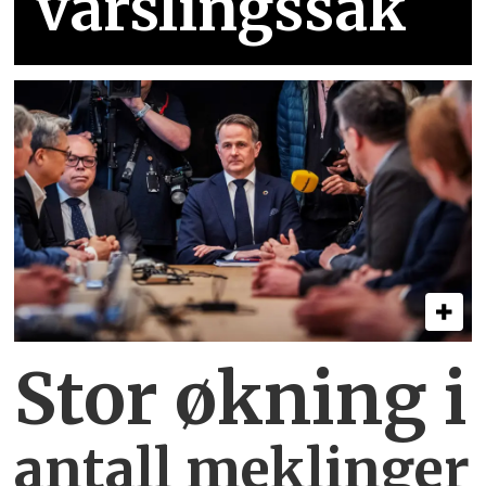
varslingssak
Stor økning i
antall meklinger