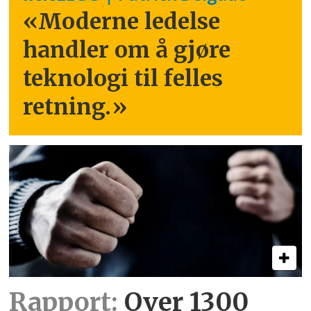
«Moderne ledelse
handler om å gjøre
teknologi til felles
retning.
»
Rapport:
Over 1300