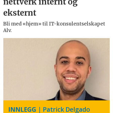
nettverk internt og
eksternt
Bli med «hjem» til IT-konsulentselskapet
Alv.
INNLEGG
| Patrick Delgado