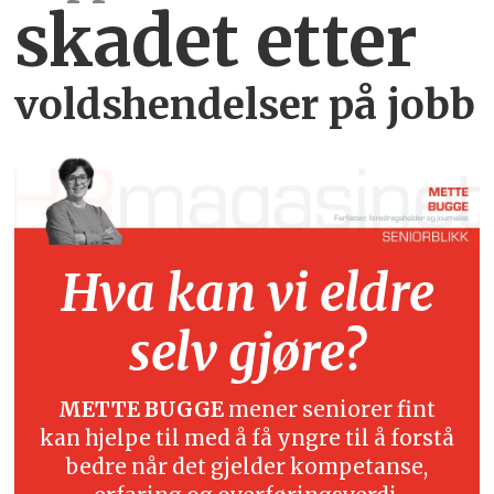
skadet etter
voldshendelser på jobb
Hva kan vi eldre
selv gjøre?
METTE BUGGE
mener seniorer fint
kan hjelpe til med å få yngre til å forstå
bedre når det gjelder kompetanse,