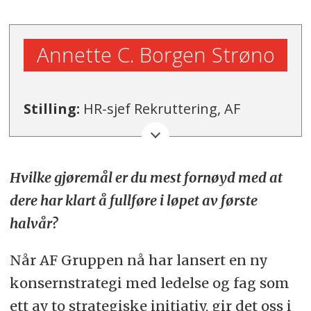
Annette C. Borgen Strøno
Stilling:
HR-sjef Rekruttering, AF
Gruppen.
Bosted:
Oslo
Hvilke gjøremål er du mest fornøyd med at
dere har klart å fullføre i løpet av første
Tidligere erfaring:
HR Manager,
halvår?
Advokatfirmaet Steenstrup Stordrange
(SANDS), HC Manager Europe, BW
Når AF Gruppen nå har lansert en ny
Offshore, Recruiting consultant,
konsernstrategi med ledelse og fag som
Randstad.
ett av to strategiske initiativ, gir det oss i