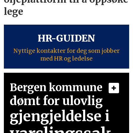
lege
HR-GUIDEN
Nyttige kontakter for deg som jobber
med HR og ledelse
Bergen kommune
dømt for ulovlig
gjengjeldelse i