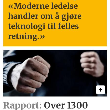
«Moderne ledelse
handler om å gjøre
teknologi til felles
retning.
»
Rapport:
Over 1300