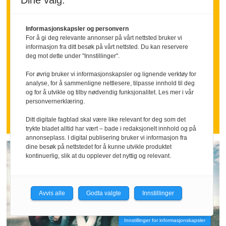
Dine valg:
Hva om vi sa takk litt
Informasjonskapsler og personvern
oftere
For å gi deg relevante annonser på vårt nettsted bruker vi
informasjon fra ditt besøk på vårt nettsted. Du kan reservere
deg mot dette under "Innstillinger".
Mange ansatte går inn i ferien med
følelsen av å ha stått i høyt tempo over
For øvrig bruker vi informasjonskapsler og lignende verktøy for
analyse, for å sammenligne nettlesere, tilpasse innhold til deg
tid.
og for å utvikle og tilby nødvendig funksjonalitet. Les mer i vår
Nettopp da kan en tydelig takk bety
personvernerklæring.
mer enn mange ledere tror.
Ditt digitale fagblad skal være like relevant for deg som det
trykte bladet alltid har vært – bade i redaksjonelt innhold og på
annonseplass. I digital publisering bruker vi informasjon fra
dine besøk på nettstedet for å kunne utvikle produktet
kontinuerlig, slik at du opplever det nyttig og relevant.
Avvis alle
Godta valgte
Innstillinger
Innstillinger for informasjonskapsler