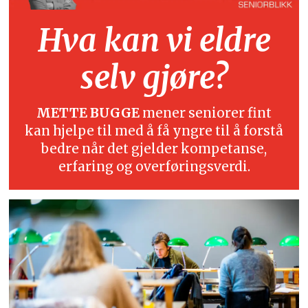
Hva kan vi eldre
selv gjøre?
METTE BUGGE
mener seniorer fint
kan hjelpe til med å få yngre til å forstå
bedre når det gjelder kompetanse,
erfaring og overføringsverdi.