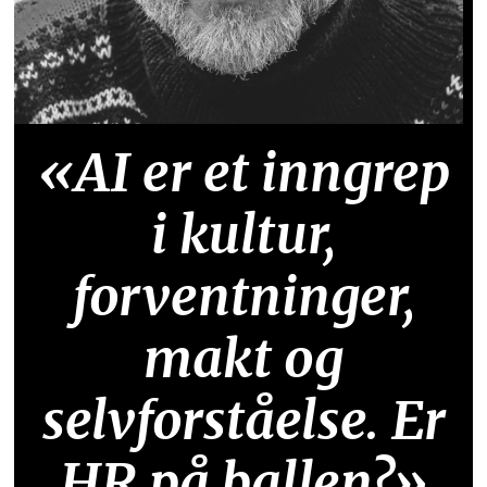
«AI er et inngrep
i kultur,
forventninger,
makt og
selvforståelse. Er
HR på ballen?»