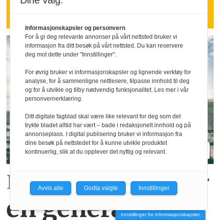
Dine valg:
mer enn mange ledere tror.
Informasjonskapsler og personvern
For å gi deg relevante annonser på vårt nettsted bruker vi
informasjon fra ditt besøk på vårt nettsted. Du kan reservere
deg mot dette under "Innstillinger".
For øvrig bruker vi informasjonskapsler og lignende verktøy for
analyse, for å sammenligne nettlesere, tilpasse innhold til deg
og for å utvikle og tilby nødvendig funksjonalitet. Les mer i vår
personvernerklæring.
Ditt digitale fagblad skal være like relevant for deg som det
trykte bladet alltid har vært – bade i redaksjonelt innhold og på
annonseplass. I digital publisering bruker vi informasjon fra
dine besøk på nettstedet for å kunne utvikle produktet
kontinuerlig, slik at du opplever det nyttig og relevant.
Rapport:
Det kommer
Avvis alle
Godta valgte
Innstillinger
en generasjon
Innstillinger for informasjonskapsler