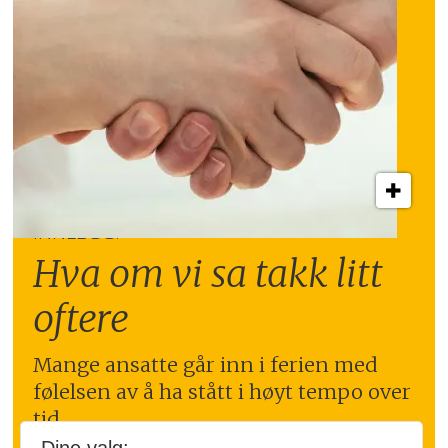
INNLEGG:
Hva om vi sa takk litt
oftere
Mange ansatte går inn i ferien med
følelsen av å ha stått i høyt tempo over
tid.
Nettopp da kan en tydelig takk bety