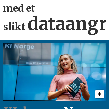
med et
dataangr
slikt