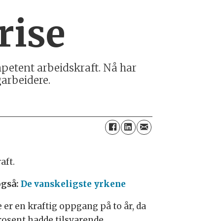
rise
ompetent arbeidskraft. Nå har
garbeidere.
aft.
også:
De vanskeligste yrkene
 er en kraftig oppgang på to år, da
rosent hadde tilsvarende