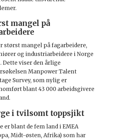
lemer.
rst mangel på
arbeidere
er størst mangel på fagarbeidere,
niører og industriarbeidere i Norge
 Dette viser den årlige
rsøkelsen Manpower Talent
tage Survey, som nylig er
nomført blant 43 000 arbeidsgivere
land.
ge i tvilsomt toppsjikt
e er blant de fem land i EMEA
opa, Midt-østen, Afrika) som har