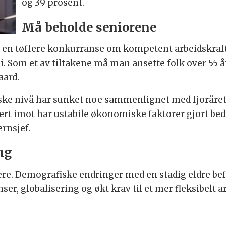
og 39 prosent.
Må beholde seniorene
på en tøffere konkurranse om kompetent arbeidskraft
gi. Som et av tiltakene må man ansette folk over 55 
aard.
iske nivå har sunket noe sammenlignet med fjoråret,
rt imot har ustabile økonomiske faktorer gjort be
rnsjef.
ng
ere. Demografiske endringer med en stadig eldre b
nser, globalisering og økt krav til et mer fleksibelt