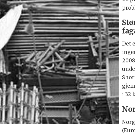
prob
Stø
fag
Det 
inge
2008.
unde
Shor
gjen
i 32 
Nor
Norg
(Eur