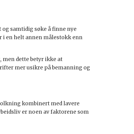
 og samtidig søke å finne nye
år i en helt annen målestokk enn
 men dette betyr ikke at
drifter mer usikre på bemanning og
efolkning kombinert med lavere
 arbeidsliv er noen av faktorene som