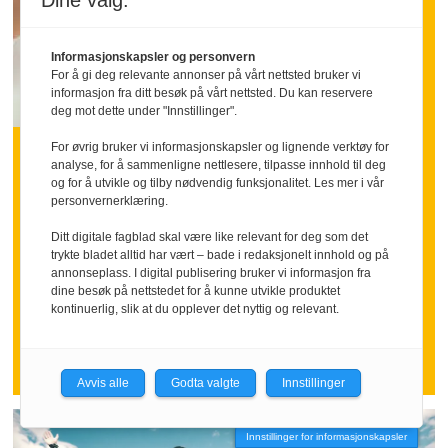
Dine valg:
Informasjonskapsler og personvern
For å gi deg relevante annonser på vårt nettsted bruker vi
informasjon fra ditt besøk på vårt nettsted. Du kan reservere
deg mot dette under "Innstillinger".
INNLEGG:
Hva om vi sa takk litt
For øvrig bruker vi informasjonskapsler og lignende verktøy for
analyse, for å sammenligne nettlesere, tilpasse innhold til deg
og for å utvikle og tilby nødvendig funksjonalitet. Les mer i vår
oftere
personvernerklæring.
Ditt digitale fagblad skal være like relevant for deg som det
Mange ansatte går inn i ferien med
trykte bladet alltid har vært – bade i redaksjonelt innhold og på
annonseplass. I digital publisering bruker vi informasjon fra
følelsen av å ha stått i høyt tempo over
dine besøk på nettstedet for å kunne utvikle produktet
tid.
kontinuerlig, slik at du opplever det nyttig og relevant.
Nettopp da kan en tydelig takk bety
mer enn mange ledere tror.
Avvis alle
Godta valgte
Innstillinger
Innstillinger for informasjonskapsler