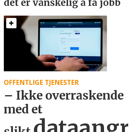
det er vanskelig å få jobb
OFFENTLIGE TJENESTER
– Ikke overraskende
med et
dataangr
slikt