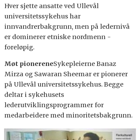
Hver sjette ansatte ved Ullevål
universitetssykehus har
innvandrerbakgrunn, men på ledernivå
er dominerer etniske nordmenn -
foreløpig.
Møt pionerene
Sykepleierne Banaz
Mirza og Sawaran Sheemar er pionerer
på Ullevål universitetssykehus. Begge
deltar i sykehusets
lederutviklingsprogrammer for
medarbeidere med minoritetsbakgrunn.