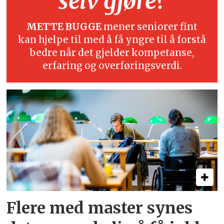
selv gjøre?
METTE BUGGE
mener seniorer fint
kan hjelpe til med å få yngre til å forstå
bedre når det gjelder kompetanse,
erfaring og overføringsverdi.
Flere med master synes