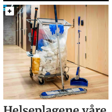
Helseplagene
våre