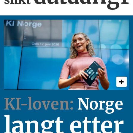
KI-loven:
Norge
langt etter