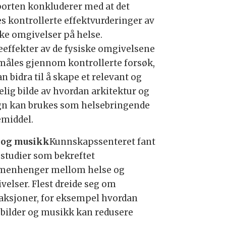
orten konkluderer med at det
es kontrollerte effektvurderinger av
ske omgivelser på helse.
eeffekter av de fysiske omgivelsene
måles gjennom kontrollerte forsøk,
n bidra til å skape et relevant og
elig bilde av hvordan arkitektur og
gn kan brukes som helsebringende
emiddel.
 og musikk
Kunnskapssenteret fant
e studier som bekreftet
enhenger mellom helse og
velser. Flest dreide seg om
raksjoner, for eksempel hvordan
, bilder og musikk kan redusere