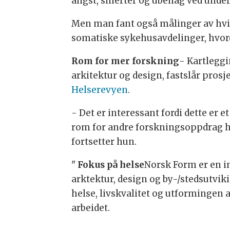
angst, smerter og ubehag ved under
Men man fant også målinger av hvil
somatiske sykehusavdelinger, hvord
Rom for mer forskning
- Kartlegg
arkitektur og design, fastslår pro
Helserevyen
.
- Det er interessant fordi dette er 
rom for andre forskningsoppdrag hv
fortsetter hun.
"
Fokus på helse
Norsk Form er en i
arktektur, design og by-/stedsutv
helse, livskvalitet og utformingen
arbeidet.