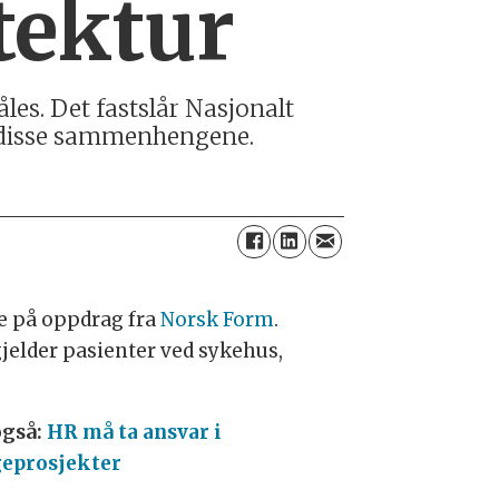
tektur
les. Det fastslår Nasjonalt
m disse sammenhengene.
e på oppdrag fra
Norsk Form
.
jelder pasienter ved sykehus,
også:
HR må ta ansvar i
eprosjekter