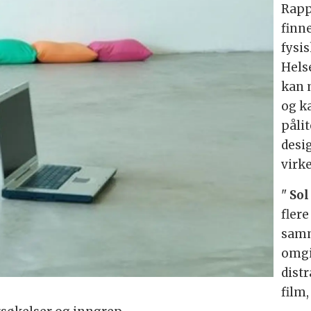
Rapp
finn
fysi
Hels
kan 
og ka
pålit
desi
virk
"
Sol
fler
samm
omgi
dist
film