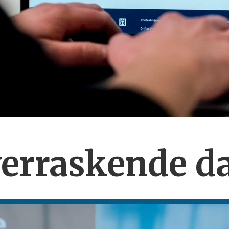
verraskende
d