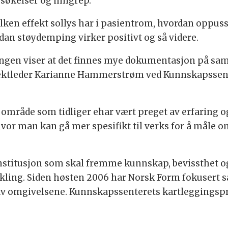
søkelser og inngrep.
ken effekt sollys har i pasientrom, hvordan oppuss
an støydemping virker positivt og så videre.
ingen viser at det finnes mye dokumentasjon på 
sjektleder Karianne Hammerstrøm ved Kunnskapssent
et område som tidliger ehar vært preget av erfaring 
or man kan gå mer spesifikt til verks for å måle om
nstitusjon som skal fremme kunnskap, bevissthet o
ikikling. Siden høsten 2006 har Norsk Form fokuse
 av omgivelsene. Kunnskapssenterets kartleggingspro