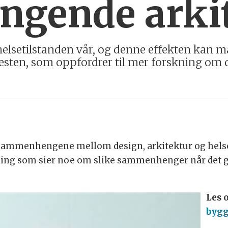
ingende arki
helsetilstanden vår, og denne effekten kan må
nesten, som oppfordrer til mer forskning o
sammenhengene mellom design, arkitektur og hels
ning som sier noe om slike sammenhenger når det g
Les 
bygg