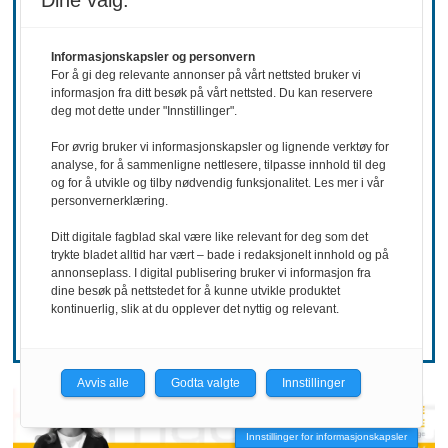
Dine valg:
Informasjonskapsler og personvern
For å gi deg relevante annonser på vårt nettsted bruker vi
informasjon fra ditt besøk på vårt nettsted. Du kan reservere
deg mot dette under "Innstillinger".
For øvrig bruker vi informasjonskapsler og lignende verktøy for
analyse, for å sammenligne nettlesere, tilpasse innhold til deg
REKRUTTERING
og for å utvikle og tilby nødvendig funksjonalitet. Les mer i vår
personvernerklæring.
Ønsker mer
Ditt digitale fagblad skal være like relevant for deg som det
trykte bladet alltid har vært – bade i redaksjonelt innhold og på
hemmelighold
annonseplass. I digital publisering bruker vi informasjon fra
dine besøk på nettstedet for å kunne utvikle produktet
kontinuerlig, slik at du opplever det nyttig og relevant.
Avvis alle
Godta valgte
Innstillinger
Innstillinger for informasjonskapsler