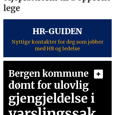
lege
HR-GUIDEN
Nyttige kontakter for deg som jobber
med HR og ledelse
Bergen kommune
dømt for ulovlig
gjengjeldelse i
varslingssak