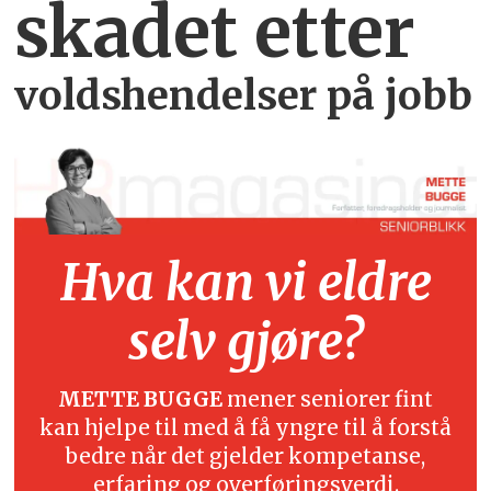
skadet etter
voldshendelser på jobb
Hva kan vi eldre
selv gjøre?
METTE BUGGE
mener seniorer fint
kan hjelpe til med å få yngre til å forstå
bedre når det gjelder kompetanse,
erfaring og overføringsverdi.