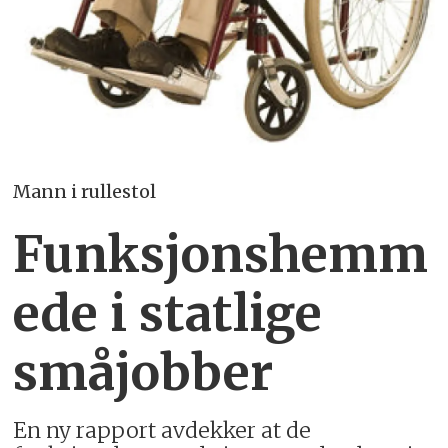
Mann i rullestol
Funksjonshemm
ede i statlige
småjobber
En ny rapport avdekker at de