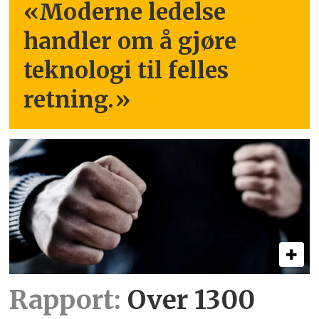
«Moderne ledelse
handler om å gjøre
teknologi til felles
retning.
»
Rapport:
Over 1300