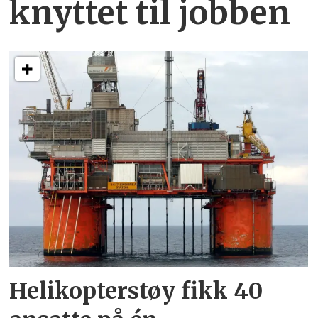
knyttet
til jobben
Helikopterstøy fikk 40