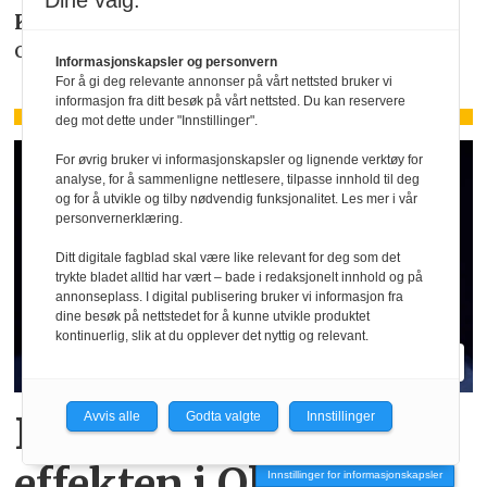
Dine valg:
KAROLINE SCHEIDE
i HR Norge gjør deg
oppmerksom på de faktiske forholdene.
Informasjonskapsler og personvern
For å gi deg relevante annonser på vårt nettsted bruker vi
informasjon fra ditt besøk på vårt nettsted. Du kan reservere
deg mot dette under "Innstillinger".
For øvrig bruker vi informasjonskapsler og lignende verktøy for
analyse, for å sammenligne nettlesere, tilpasse innhold til deg
og for å utvikle og tilby nødvendig funksjonalitet. Les mer i vår
personvernerklæring.
Ditt digitale fagblad skal være like relevant for deg som det
trykte bladet alltid har vært – bade i redaksjonelt innhold og på
annonseplass. I digital publisering bruker vi informasjon fra
dine besøk på nettstedet for å kunne utvikle produktet
kontinuerlig, slik at du opplever det nyttig og relevant.
Hva er egentlig KI-
Avvis alle
Godta valgte
Innstillinger
effekten i Oljefondet?
Innstillinger for informasjonskapsler