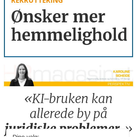
REKRUTTERING
Ønsker mer
hemmelighold
«KI-bruken kan
allerede by på
juridiske
problemer
.»