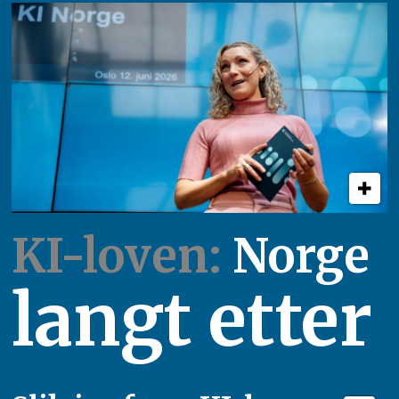
KI-loven:
Norge
langt etter