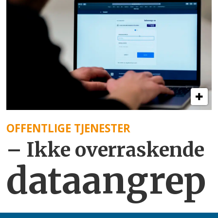
ledelse og utvikling av bedriftens
viktigste ressurs; medarbeiderne.
Bestill abonnement
Last ned enkeltsider eller hele
bladet
OFFENTLIGE TJENESTER
– Ikke overraskende
dataangrep