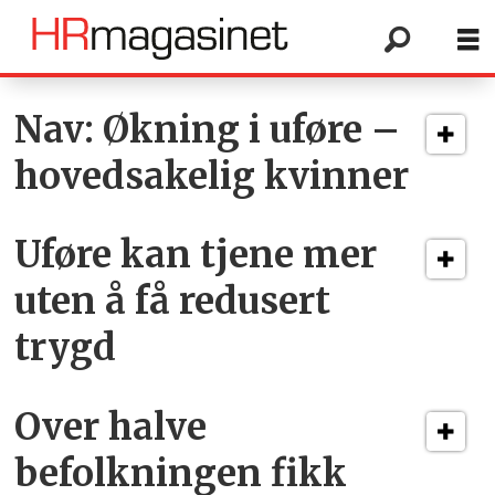
Tag:
Nav: Økning i uføre –
hovedsakelig kvinner
uføretrygd
Uføre kan tjene mer
uten å få redusert
trygd
Over halve
befolkningen fikk