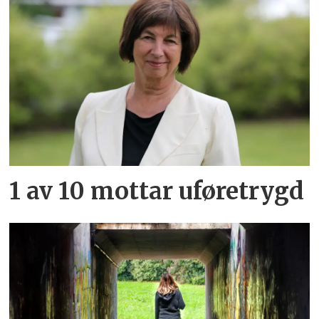
1 av 10 mottar uføretrygd