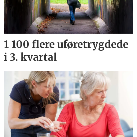
1 100 flere uføretrygdede
i 3. kvartal