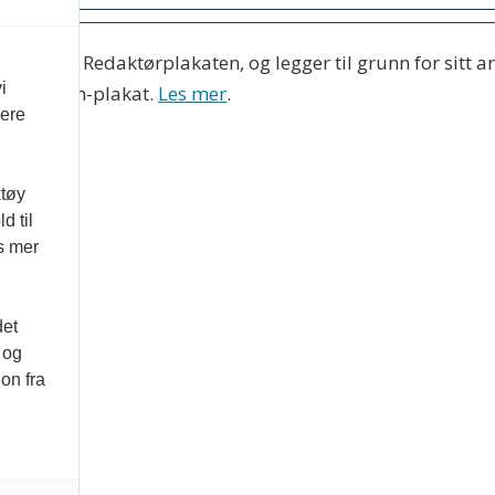
s etter Redaktørplakaten, og legger til grunn for sitt a
i
Vær Varsom-plakat.
Les mer
.
vere
ktøy
d til
es mer
det
 og
on fra