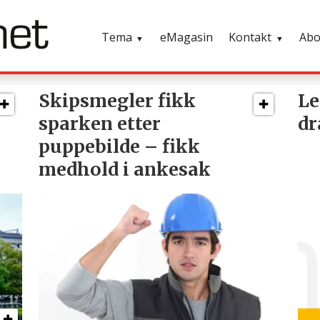
Tema
eMagasin
Kontakt
Ab
Skipsmegler fikk
Le
sparken etter
dr
puppebilde – fikk
medhold i ankesak