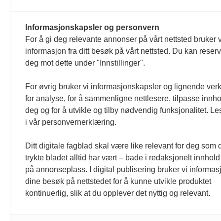
HRmagasinet og hrmagasinet.no redigere
Informasjonskapsler og personvern
For å gi deg relevante annonser på vårt nettsted bruker v
er formulert i Norsk Presseforbunds 
informasjon fra ditt besøk på vårt nettsted. Du kan reser
deg mot dette under "Innstillinger".
For øvrig bruker vi informasjonskapsler og lignende ver
for analyse, for å sammenligne nettlesere, tilpasse innhol
deg og for å utvikle og tilby nødvendig funksjonalitet. L
i vår personvernerklæring.
Ditt digitale fagblad skal være like relevant for deg som 
trykte bladet alltid har vært – bade i redaksjonelt innhold
på annonseplass. I digital publisering bruker vi informasj
dine besøk på nettstedet for å kunne utvikle produktet
kontinuerlig, slik at du opplever det nyttig og relevant.