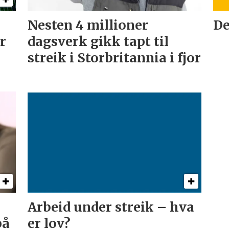
Nesten 4 millioner
De
år
dagsverk gikk tapt til
streik i Storbritannia i fjor
Arbeid under streik – hva
på
er lov?