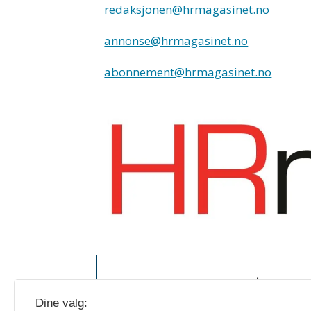
redaksjonen@hrmagasinet.no
annonse@hrmagasinet.no
abonnement@hrmagasinet.no
Vi sender u
Dine valg: