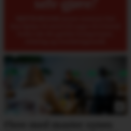
selv gjøre?
METTE BUGGE
mener seniorer fint
kan hjelpe til med å få yngre til å forstå
bedre når det gjelder kompetanse,
erfaring og overføringsverdi.
Flere med master synes