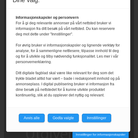
Dine valg:
Informasjonskapsler og personvern
For å gi deg relevante annonser på vårt nettsted bruker vi
informasjon fra ditt besøk på vårt nettsted. Du kan reservere
deg mot dette under "Innstillinger".
For øvrig bruker vi informasjonskapsler og lignende verktøy for
analyse, for å sammenligne nettlesere, tilpasse innhold til deg
og for å utvikle og tilby nødvendig funksjonalitet. Les mer i vår
personvernerklæring.
Ditt digitale fagblad skal være like relevant for deg som det
trykte bladet alltid har vært – bade i redaksjonelt innhold og på
annonseplass. I digital publisering bruker vi informasjon fra
dine besøk på nettstedet for å kunne utvikle produktet
kontinuerlig, slik at du opplever det nyttig og relevant.
Avvis alle
Godta valgte
Innstillinger
Innstillinger for informasjonskapsler