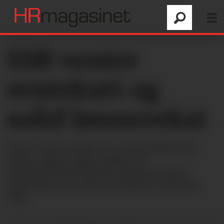
SSB venter
rentekutt og
solid lønnsvekst
Etter et par svake år i norsk økonomi
peker pilene igjen riktig vei:
Lønnsveksten holder seg høy, mens
prisvekst og renter fortsetter ned, tror
SSB.