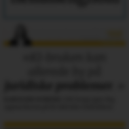
«KI-bruken kan
allerede by på
juridiske
problemer
.»
KAROLINE SCHEIDE
i HR Norge gjør deg
oppmerksom på de faktiske forholdene.