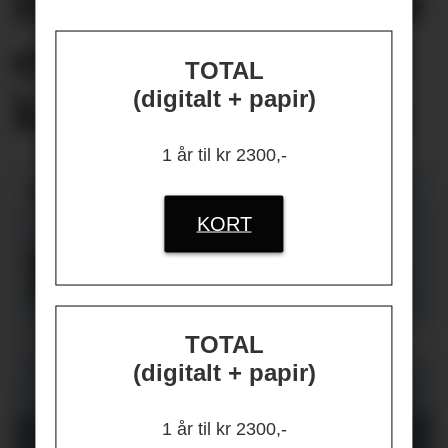
Helseplagene
våre
er først og fremst
TOTAL
(digitalt + papir)
knyttet
til jobben
1 år til kr 2300,-
KORT
TOTAL
(digitalt + papir)
1 år til kr 2300,-