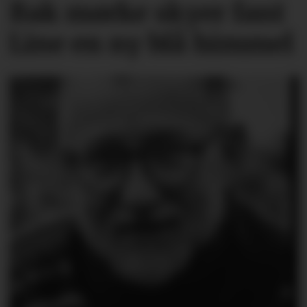
Bak mørke skyer fant
Line en ny blå himmel