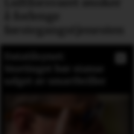
Luftforsvaret ønsker
å forlenge
førstegangstjenesten
Datatilsynet:
Stortinget bør stanse
salget av smartbriller