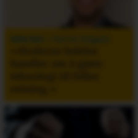
INNLEGG
| Patrick Delgado
«Moderne ledelse
handler om å gjøre
teknologi til felles
retning.
»