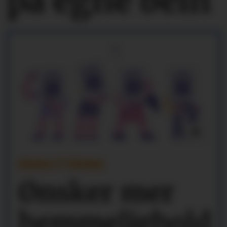
på egne bein
REKRUTTERING
Ønsker mer
hemmelighold