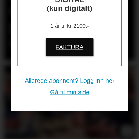
dømt for ulovlig
(kun digitalt)
gjengjeldelse i
1 år til kr 2100,-
varslingssak
FAKTURA
Allerede abonnent? Logg inn her
Gå til min side