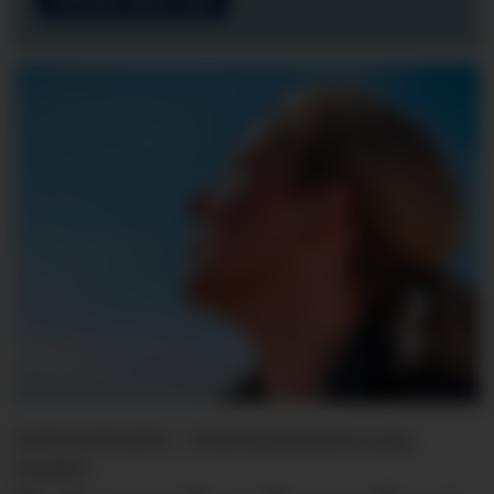
LINE SVINGEN - Forsvarslederen som
varslet