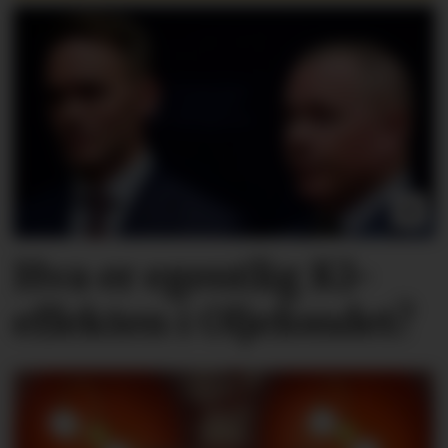
Hva er egentlig KI-
effekten i Oljefondet?