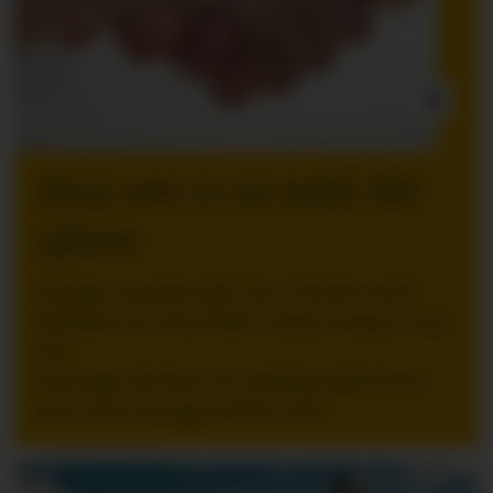
INNLEGG:
Hva om vi sa takk litt
oftere
Mange ansatte går inn i ferien med
følelsen av å ha stått i høyt tempo over
tid.
Nettopp da kan en tydelig takk bety
mer enn mange ledere tror.