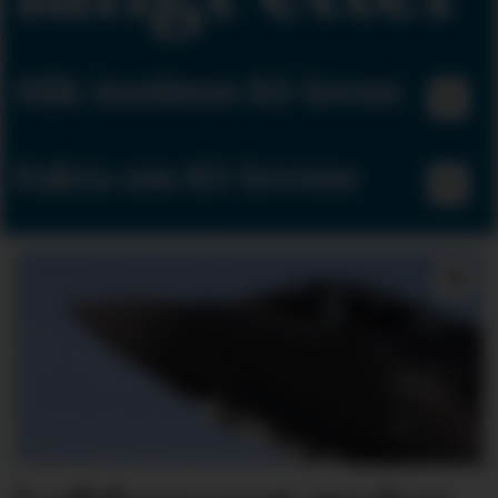
Slik innføres KI-loven
Fakta om KI-lovene