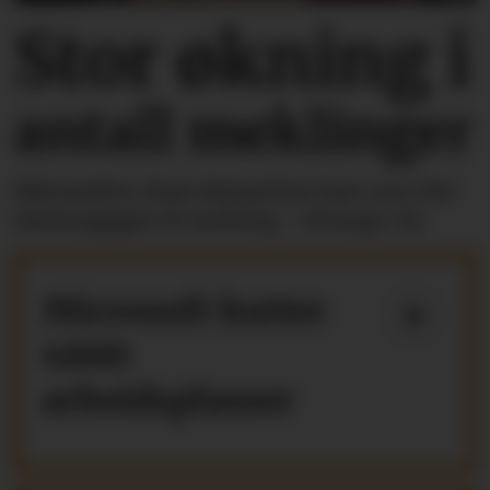
Stor økning i
antall meklinger
Riksmekler Mats Ruland har hatt over 100
lønnsoppgjør til mekling - så langt i år.
Microsoft kutter
4800
arbeidsplasser