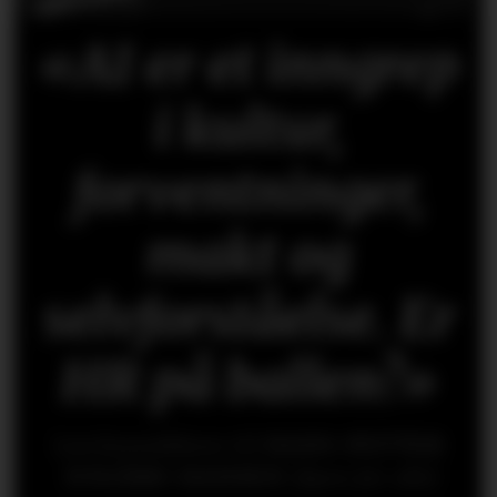
«AI er et inngrep
i kultur,
forventninger,
makt og
selvforståelse. Er
HR på ballen?»
Les kronikken til
HANS-PETTER
NYGÅRD-HANSEN
(åpen for alle)