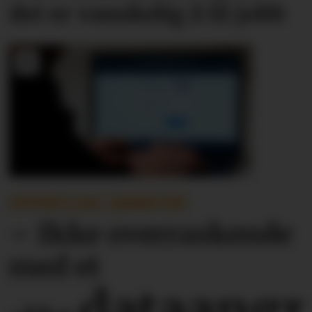
det er vanskelig å få jobb
OFFENTLIGE TJENESTER
– Ikke overraskende
med et
dataangr