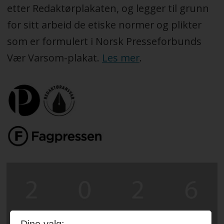
etter Redaktørplakaten, og legger til grunn
for sitt arbeid de etiske normer og plikter
som er formulert i Norsk Presseforbunds
Vær Varsom-plakat.
Les mer
.