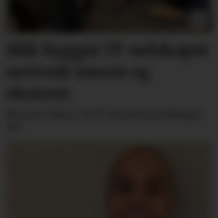
Slik bygger IT-selskapet
nettverk internt og
eksternt
Bli med «hjem» til IT-konsulentselskapet
Alv.