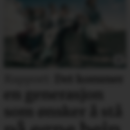
Rapport:
Det kommer
en generasjon
som ønsker å stå