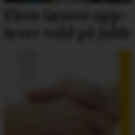
Flere lærere opp­
lever vold på jobb