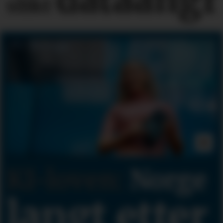
slikt
KI-loven:
Norge
langt etter