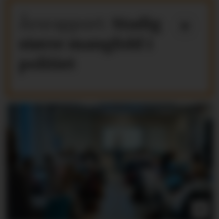
Årsrapport:
Stadig
større mangfold i
politiet