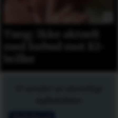
Tung: Ikke aktuelt
med forbud mot KI-
briller
Vi sender ut ukentlige
nyhetsbrev
Meld deg på