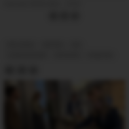
18.06.2024 - 07:32
PUBLISERT
PROGNOSE
RENTER
SSB
LØNNSOPPGJØR
ØKONOMI
NYHETER