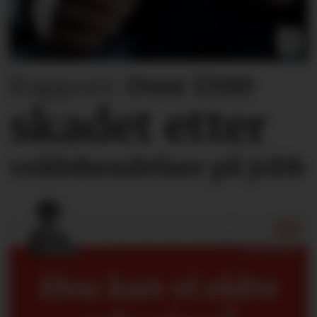
Rapport:
Over 1300
skadet etter
voldshendelser på jobb
Hva kan vi eldre