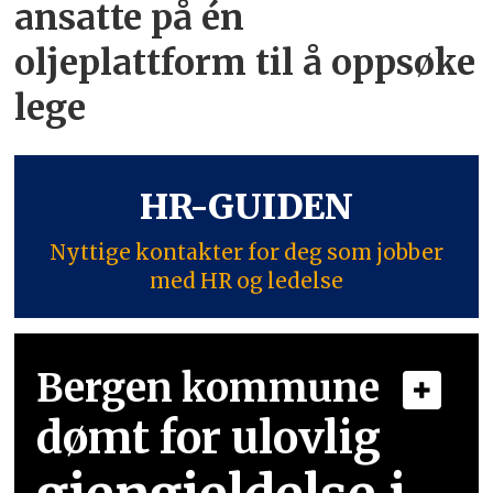
ansatte på én
oljeplattform til å oppsøke
lege
HR-GUIDEN
Nyttige kontakter for deg som jobber
med HR og ledelse
Bergen kommune
dømt for ulovlig