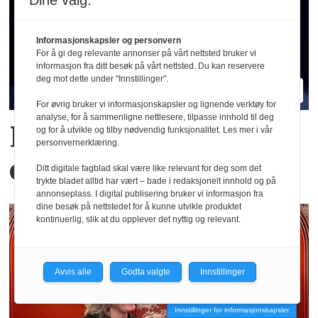
Dine valg:
Informasjonskapsler og personvern
For å gi deg relevante annonser på vårt nettsted bruker vi
informasjon fra ditt besøk på vårt nettsted. Du kan reservere
deg mot dette under "Innstillinger".
For øvrig bruker vi informasjonskapsler og lignende verktøy for
analyse, for å sammenligne nettlesere, tilpasse innhold til deg
Hva er egentlig KI-
og for å utvikle og tilby nødvendig funksjonalitet. Les mer i vår
personvernerklæring.
effekten i Oljefondet?
Ditt digitale fagblad skal være like relevant for deg som det
trykte bladet alltid har vært – bade i redaksjonelt innhold og på
annonseplass. I digital publisering bruker vi informasjon fra
dine besøk på nettstedet for å kunne utvikle produktet
kontinuerlig, slik at du opplever det nyttig og relevant.
Avvis alle
Godta valgte
Innstillinger
Innstillinger for informasjonskapsler