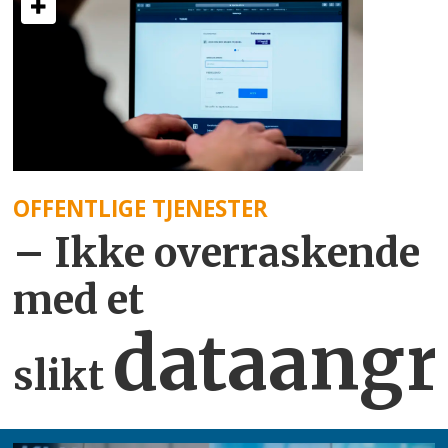
OFFENTLIGE TJENESTER
– Ikke overraskende
med et
dataangr
slikt