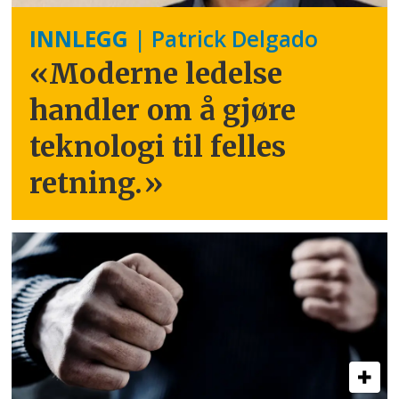
INNLEGG
| Patrick Delgado
«Moderne ledelse
handler om å gjøre
teknologi til felles
retning.
»