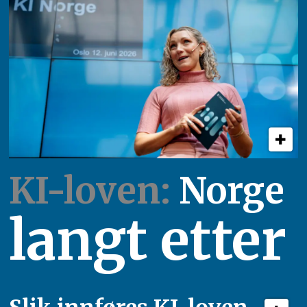
KI-loven:
Norge
langt etter