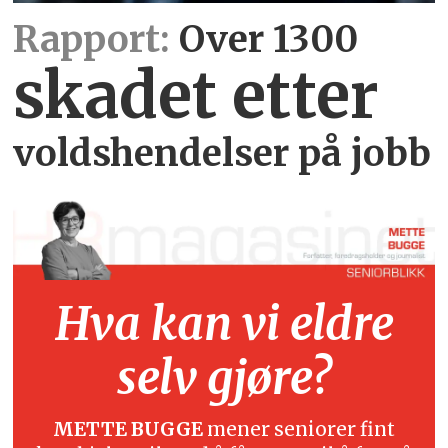
Rapport:
Over 1300
skadet etter
voldshendelser på jobb
Hva kan vi eldre
selv gjøre?
METTE BUGGE
mener seniorer fint