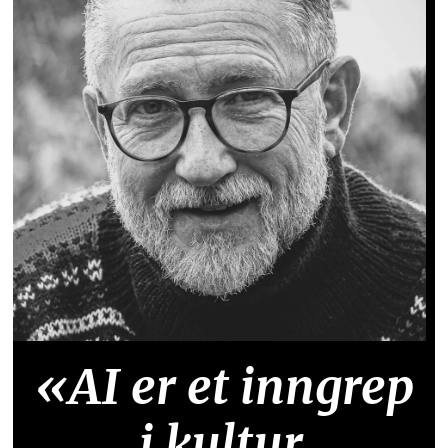
«AI er et inngrep
i kultur,