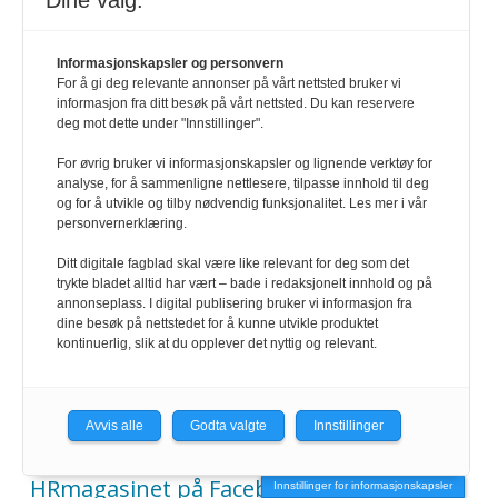
Dine valg:
SNARVEIER
Informasjonskapsler og personvern
Kontakt
For å gi deg relevante annonser på vårt nettsted bruker vi
informasjon fra ditt besøk på vårt nettsted. Du kan reservere
deg mot dette under "Innstillinger".
Abonnement
For øvrig bruker vi informasjonskapsler og lignende verktøy for
analyse, for å sammenligne nettlesere, tilpasse innhold til deg
E-magasin
og for å utvikle og tilby nødvendig funksjonalitet. Les mer i vår
personvernerklæring.
Annonser
Ditt digitale fagblad skal være like relevant for deg som det
trykte bladet alltid har vært – bade i redaksjonelt innhold og på
annonseplass. I digital publisering bruker vi informasjon fra
HR-guiden
dine besøk på nettstedet for å kunne utvikle produktet
kontinuerlig, slik at du opplever det nyttig og relevant.
Personvernerklæring
HRmagasinet på LinkedIn
Avvis alle
Godta valgte
Innstillinger
HRmagasinet på Facebook
Innstillinger for informasjonskapsler