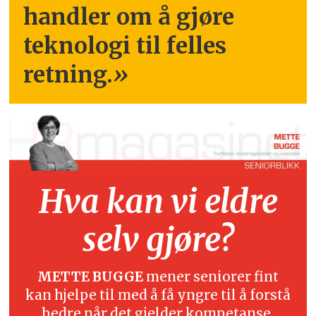
handler om å gjøre
teknologi til felles
retning.
»
Hva kan vi eldre
selv gjøre?
METTE BUGGE
mener seniorer fint
kan hjelpe til med å få yngre til å forstå
bedre når det gjelder kompetanse,