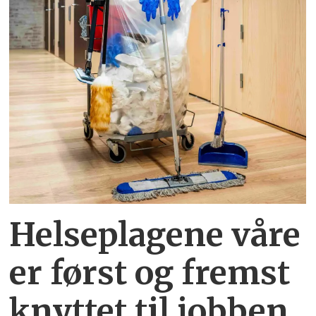
Helseplagene
våre
er først og fremst
knyttet
til jobben