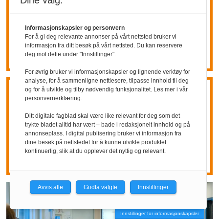
Dine valg:
4800
Informasjonskapsler og personvern
arbeidsplasser
For å gi deg relevante annonser på vårt nettsted bruker vi
informasjon fra ditt besøk på vårt nettsted. Du kan reservere
deg mot dette under "Innstillinger".
For øvrig bruker vi informasjonskapsler og lignende verktøy for
analyse, for å sammenligne nettlesere, tilpasse innhold til deg
og for å utvikle og tilby nødvendig funksjonalitet. Les mer i vår
Årsrapport:
Stadig
personvernerklæring.
Ditt digitale fagblad skal være like relevant for deg som det
større mangfold i
trykte bladet alltid har vært – bade i redaksjonelt innhold og på
annonseplass. I digital publisering bruker vi informasjon fra
politiet
dine besøk på nettstedet for å kunne utvikle produktet
kontinuerlig, slik at du opplever det nyttig og relevant.
Avvis alle
Godta valgte
Innstillinger
Innstillinger for informasjonskapsler