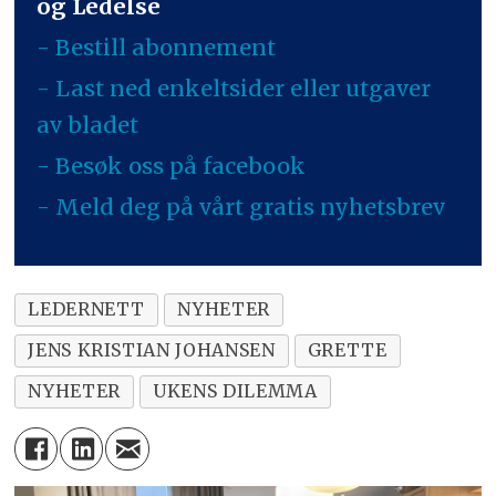
og Ledelse
- Bestill abonnement
- Last ned enkeltsider eller utgaver
av bladet
- Besøk oss på facebook
- Meld deg på vårt gratis nyhetsbrev
LEDERNETT
NYHETER
JENS KRISTIAN JOHANSEN
GRETTE
NYHETER
UKENS DILEMMA