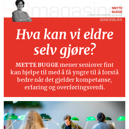
Hva kan vi eldre
selv gjøre?
METTE BUGGE
mener seniorer fint
kan hjelpe til med å få yngre til å forstå
bedre når det gjelder kompetanse,
erfaring og overføringsverdi.