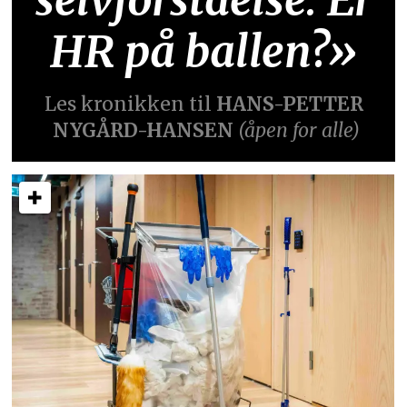
selvforståelse. Er
HR på ballen?»
Les kronikken til
HANS-PETTER
NYGÅRD-HANSEN
(åpen for alle)