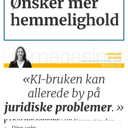
Ønsker mer
hemmelighold
«KI-bruken kan
allerede by på
juridiske
problemer
.»
KAROLINE SCHEIDE
i HR Norge gjør deg