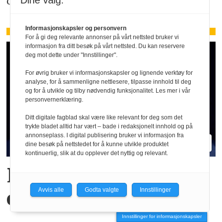
Dine valg:
oppmerksom på de faktiske forholdene.
Informasjonskapsler og personvern
For å gi deg relevante annonser på vårt nettsted bruker vi
informasjon fra ditt besøk på vårt nettsted. Du kan reservere
deg mot dette under "Innstillinger".
For øvrig bruker vi informasjonskapsler og lignende verktøy for
analyse, for å sammenligne nettlesere, tilpasse innhold til deg
og for å utvikle og tilby nødvendig funksjonalitet. Les mer i vår
personvernerklæring.
Ditt digitale fagblad skal være like relevant for deg som det
trykte bladet alltid har vært – bade i redaksjonelt innhold og på
annonseplass. I digital publisering bruker vi informasjon fra
dine besøk på nettstedet for å kunne utvikle produktet
kontinuerlig, slik at du opplever det nyttig og relevant.
Hva er egentlig KI-
Avvis alle
Godta valgte
Innstillinger
effekten i Oljefondet?
Innstillinger for informasjonskapsler