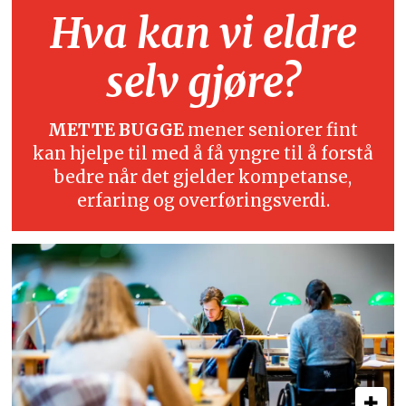
Hva kan vi eldre
selv gjøre?
METTE BUGGE
mener seniorer fint
kan hjelpe til med å få yngre til å forstå
bedre når det gjelder kompetanse,
erfaring og overføringsverdi.