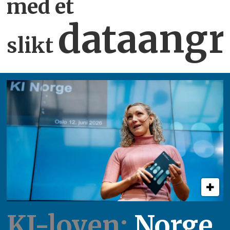
med et
dataangr
slikt
KI-loven:
Norge