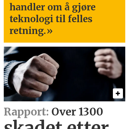
handler om å gjøre
teknologi til felles
retning.
»
Rapport:
Over 1300
skadet etter