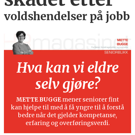
voldshendelser på jobb
Hva kan vi eldre
selv gjøre?
METTE BUGGE
mener seniorer fint
kan hjelpe til med å få yngre til å forstå
bedre når det gjelder kompetanse,
erfaring og overføringsverdi.