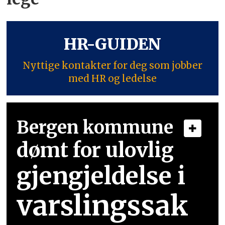
HR-GUIDEN
Nyttige kontakter for deg som jobber
med HR og ledelse
Bergen kommune
dømt for ulovlig
gjengjeldelse i
varslingssak