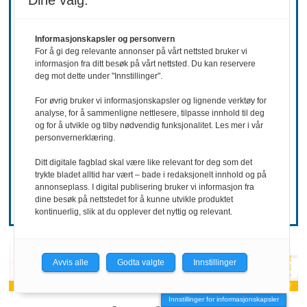
Dine valg:
Informasjonskapsler og personvern
For å gi deg relevante annonser på vårt nettsted bruker vi
informasjon fra ditt besøk på vårt nettsted. Du kan reservere
deg mot dette under "Innstillinger".
REKRUTTERING
For øvrig bruker vi informasjonskapsler og lignende verktøy for
analyse, for å sammenligne nettlesere, tilpasse innhold til deg
Ønsker mer
og for å utvikle og tilby nødvendig funksjonalitet. Les mer i vår
personvernerklæring.
hemmelighold
Ditt digitale fagblad skal være like relevant for deg som det
trykte bladet alltid har vært – bade i redaksjonelt innhold og på
annonseplass. I digital publisering bruker vi informasjon fra
dine besøk på nettstedet for å kunne utvikle produktet
kontinuerlig, slik at du opplever det nyttig og relevant.
Avvis alle
Godta valgte
Innstillinger
Innstillinger for informasjonskapsler