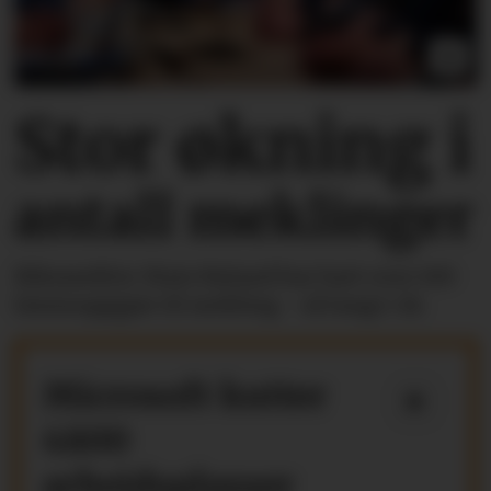
Stor økning i
antall meklinger
Riksmekler Mats Ruland har hatt over 100
lønnsoppgjør til mekling - så langt i år.
Microsoft kutter
4800
arbeidsplasser