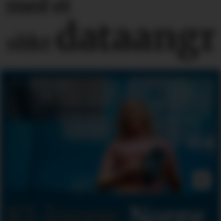
med et
dataangr
slikt
KI-loven:
Norge