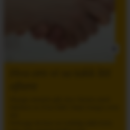
INNLEGG:
Hva om vi sa takk litt
oftere
Mange ansatte går inn i ferien med
følelsen av å ha stått i høyt tempo over
tid.
Nettopp da kan en tydelig takk bety