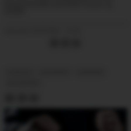
hyppig kontakt med både venner og
familie.
31.07.2024 - 12:25
PUBLISERT
NYHETER
ENSOMHET
SENIORER
RELASJONER