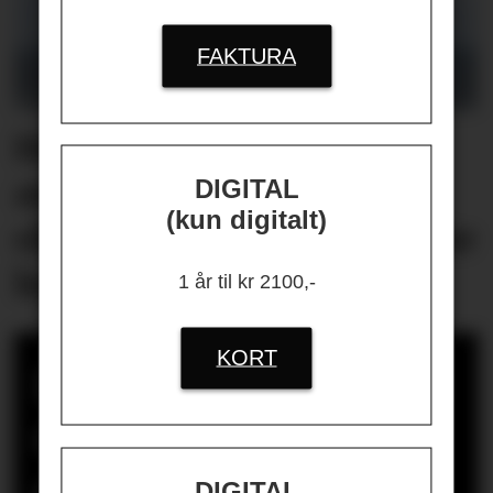
FAKTURA
Helikopterstøy fikk 40
ansatte på én
DIGITAL
(kun digitalt)
oljeplattform til å oppsøke
lege
1 år til kr 2100,-
KORT
Bergen kommune
dømt for ulovlig
DIGITAL