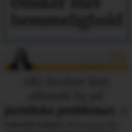
Ønsker mer
hemmelighold
«KI-bruken kan
allerede by på
juridiske
problemer
.»
KAROLINE SCHEIDE
i HR Norge gjør deg