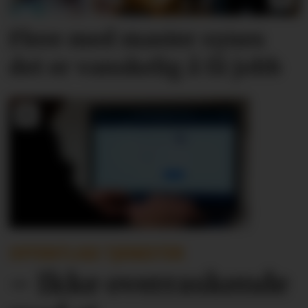
Flere med master synes
det er vanskelig å få jobb
OFFENTLIGE TJENESTER
– Ikke overraskende