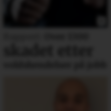
Rapport:
Over 1300
skadet etter
voldshendelser på jobb