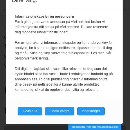
Dine valg:
Informasjonskapsler og personvern
For å gi deg relevante annonser på vårt nettsted bruker vi
HRmagasinet og hrmagasinet.no redigeres
informasjon fra ditt besøk på vårt nettsted. Du kan reservere
deg mot dette under "Innstillinger".
etter Redaktørplakaten, og legger til grunn
For øvrig bruker vi informasjonskapsler og lignende verktøy for
for sitt arbeid de etiske normer og plikter
analyse, for å sammenligne nettlesere, tilpasse innhold til deg
og for å utvikle og tilby nødvendig funksjonalitet. Les mer i vår
som er formulert i Norsk Presseforbunds
personvernerklæring.
Vær Varsom-plakat.
Les mer
.
Ditt digitale fagblad skal være like relevant for deg som det
trykte bladet alltid har vært – bade i redaksjonelt innhold og på
annonseplass. I digital publisering bruker vi informasjon fra
dine besøk på nettstedet for å kunne utvikle produktet
kontinuerlig, slik at du opplever det nyttig og relevant.
Avvis alle
Godta valgte
Innstillinger
Innstillinger for informasjonskapsler