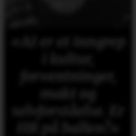
«AI er et inngrep
i kultur,
forventninger,
makt og
selvforståelse. Er
HR på ballen?»