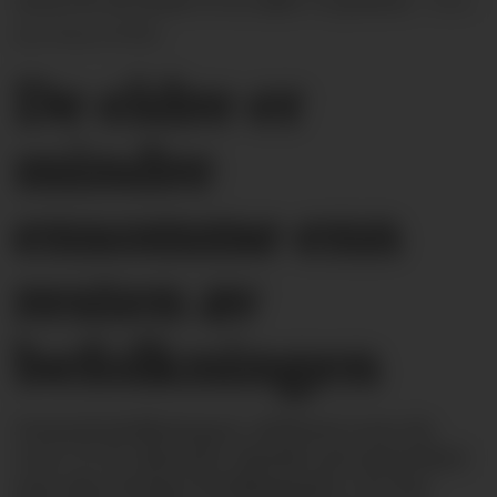
mens for de under 55 er tallet 37 prosent.
Foto:
Jan Haas (NTB)
De eldre er
mindre
ensomme enn
resten av
befolkningen
Seniorbefolkningen, definert som de
over 55 år, kjenner mindre på ensomhet
enn den øvrige befolkningen. De har