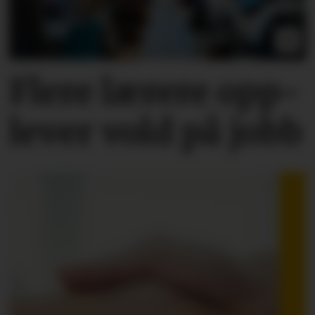
Flere lærere opp­
lever vold på jobb