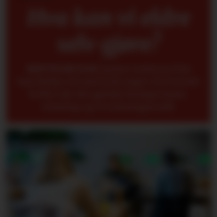
Hva kan vi eldre
selv gjøre?
METTE BUGGE
mener seniorer fint
kan hjelpe til med å få yngre til å forstå
bedre når det gjelder kompetanse,
erfaring og overføringsverdi.