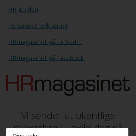
HR-guiden
Personvernerklæring
HRmagasinet på LinkedIn
HRmagasinet på Facebook
Vi sender ut ukentlige
nyhetsbrev - meld deg på