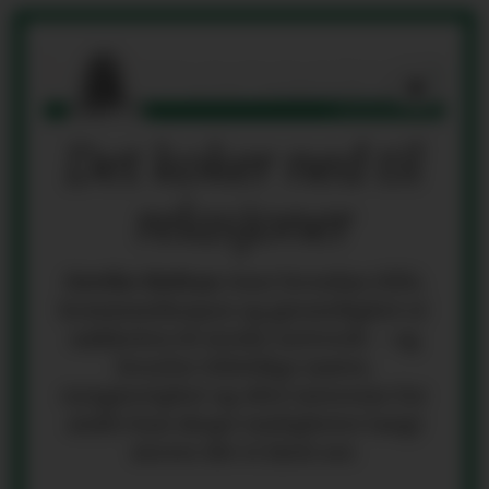
Det koker ned til
relasjoner
Grethe Holtan
viser hvordan tillit,
kommunikasjon og gjensidighet er
nøkkelen til sterke nettverk – og
hvorfor tilfeldige møter,
nysgjerrighet og ekte interesse for
andre kan skape muligheter langt
utover det vi først ser.