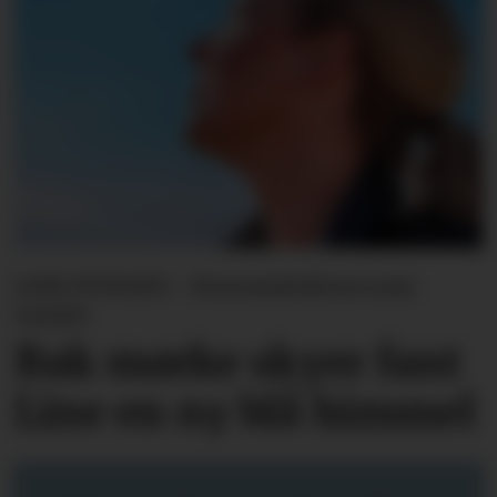
LINE SVINGEN - Forsvarslederen som
varslet
Bak mørke skyer fant
Line en ny blå himmel