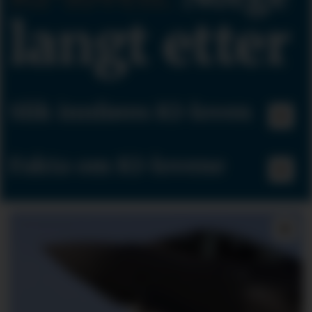
langt etter
Slik innføres KI-loven
Fakta om KI-lovene