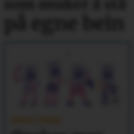
som ønsker å stå
på egne bein
REKRUTTERING