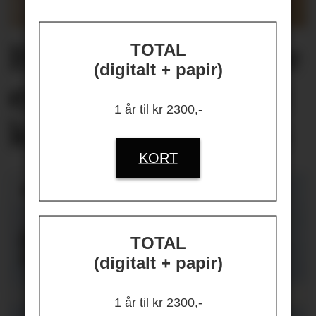
Helseplagene
våre
TOTAL
(digitalt + papir)
er først og fremst
1 år til kr 2300,-
knyttet
til jobben
KORT
TOTAL
(digitalt + papir)
1 år til kr 2300,-