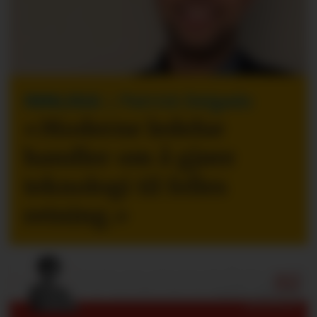
INNLEGG
| Patrick Delgado
«Moderne ledelse
handler om å gjøre
teknologi til felles
retning.
»