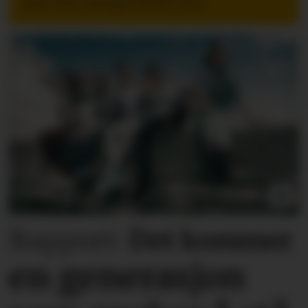
mer enn mange ledere tror.
Rapport:
Det kommer
en generasjon