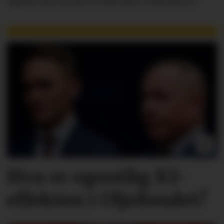
oppmerksom på de faktiske forholdene.
Hva er egentlig KI-
effekten i Oljefondet?