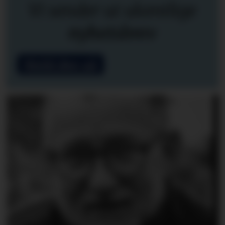
Vi sender ut ukentlige
nyhetsbrev
Meld deg på