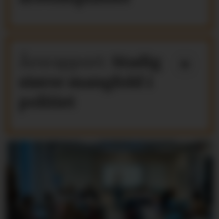
Årsrapport:
Stadig
større mangfold i
politiet