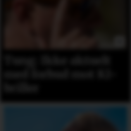
Tung: Ikke aktuelt
med forbud mot KI-
briller