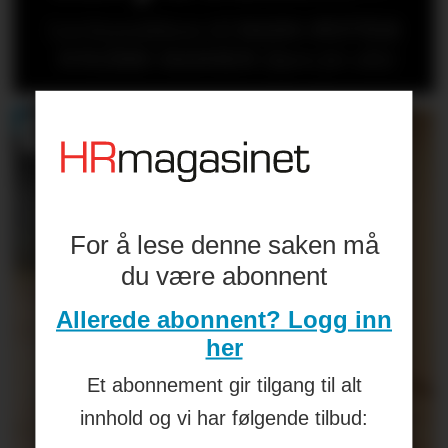
Les kronikken til
HANS-PETTER
NYGÅRD-HANSEN
(åpen for alle)
For å lese denne saken må
du være abonnent
Allerede abonnent? Logg inn
her
Et abonnement gir tilgang til alt
innhold og vi har følgende tilbud: