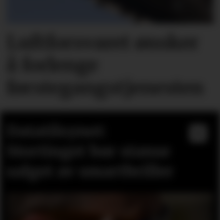
Luftforsvaret ønsker
å forlenge
førstegangstjenesten
Datatilsynet:
Stortinget bør stanse
salget av smartbriller