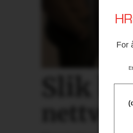
For 
Et
Slik b
(
nettverk