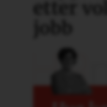
etter
vo
jobb