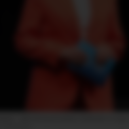
leder – både med og uten kamera, Hedda Kise er trygg i 
r Christiansen