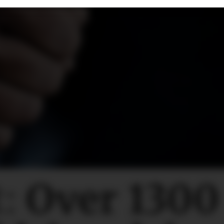
:
Over 130