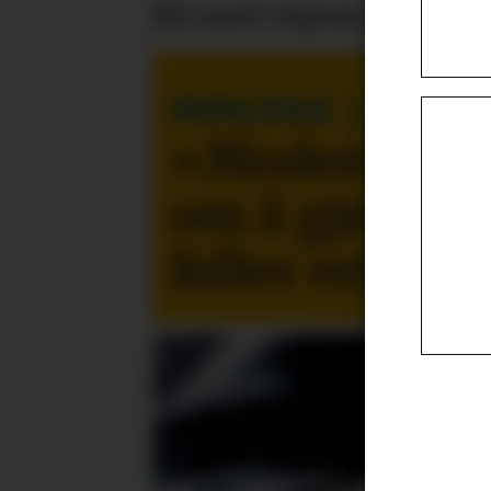
Bli med «hjem» til IT-k
INNLEGG
| Patric
«Moderne led
om å gjøre te
felles retning