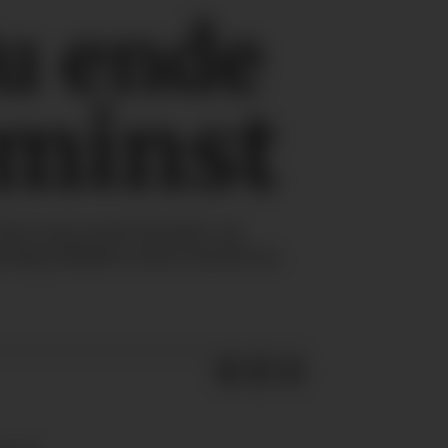
u ende
 minst
 vært som mest kreativ og
tlig blikket rettet fremover.