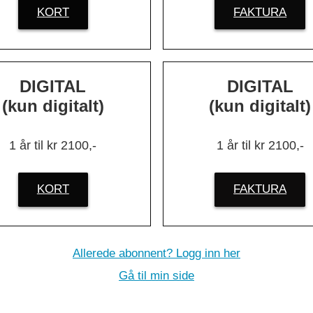
onsulentselskapet Alv.
KORT
FAKTURA
k Delgado
DIGITAL
DIGITAL
else handler
(kun digitalt)
(kun digitalt)
knologi til
1 år til kr 2100,-
1 år til kr 2100,-
.
»
KORT
FAKTURA
Allerede abonnent? Logg inn her
Gå til min side