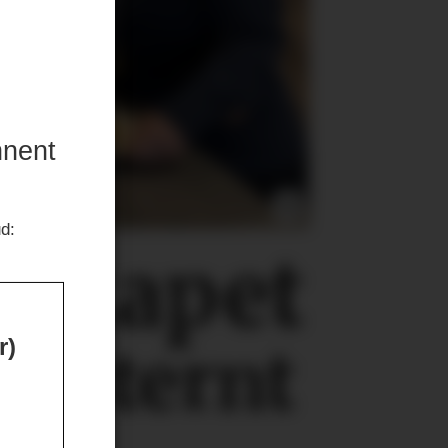
nnent
ud:
lskapet
r)
eksternt