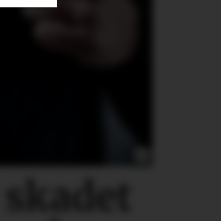
0
skadet