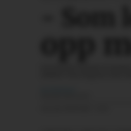
- Som 
opp m
Det kom til et punkt da Hedda 
effektiv? Hun begynte å lete ba
Geir
Christiansen
REDAKTØR, HRMAGASINET
08.09.2023 - 12:32
PUBLISERT