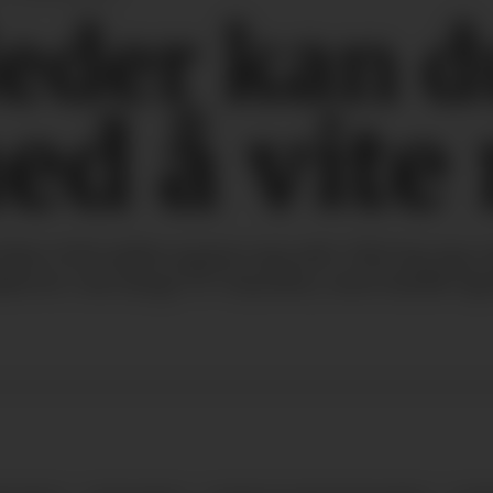
leder kan d
ed å vite
Kise (50) måtte spørre seg selv: Når har jeg
kover i sin lange TV-karriere, men hadde egen