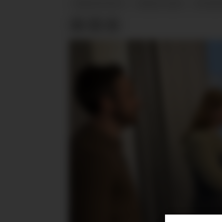
KREATIVITET
HEDDA KISE
EFFEK