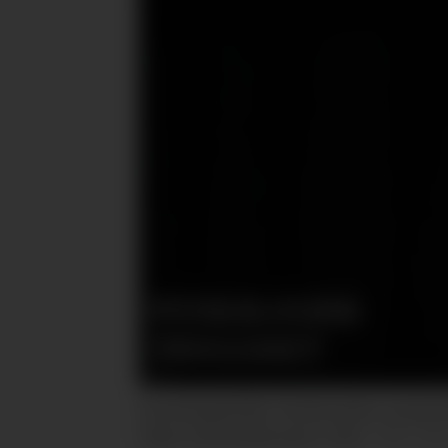
PSYKOLOGISK
TRYGGHET
Foredragsholder, konferansier, program
Take Lead-konferanse i Oslo.
Foto: Gei