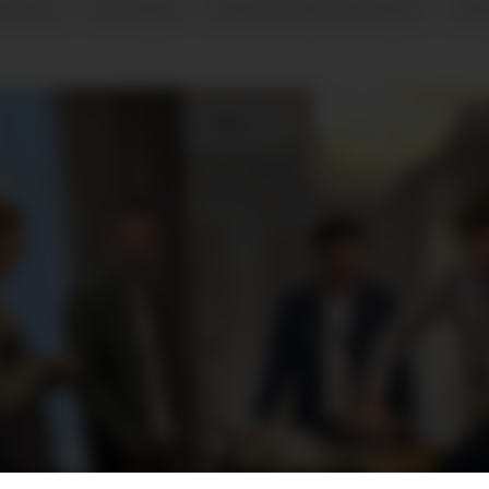
TIVITET
TRYGGHET
PSYKOLOGISK TRYGGHET
NYH