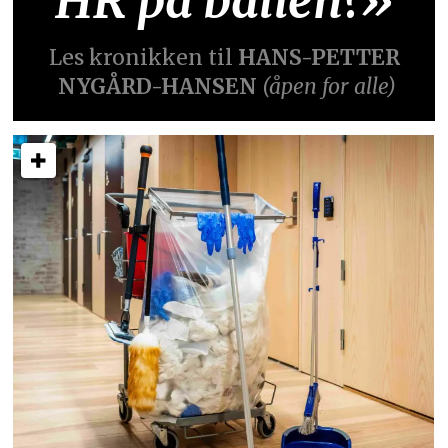
HR på ballen?»
Les kronikken til
HANS-PETTER
NYGÅRD-HANSEN
(åpen for alle)