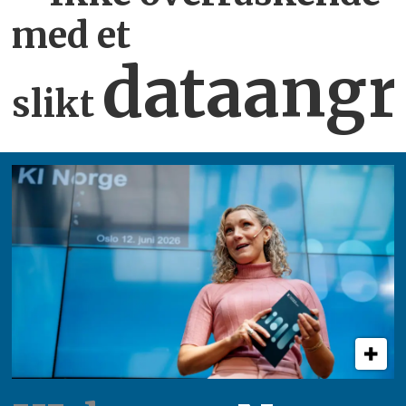
med et
dataangr
slikt