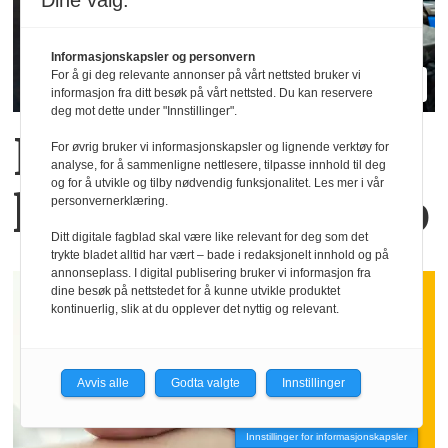
Dine valg:
Informasjonskapsler og personvern
For å gi deg relevante annonser på vårt nettsted bruker vi
informasjon fra ditt besøk på vårt nettsted. Du kan reservere
deg mot dette under "Innstillinger".
Flere lærere opp­
For øvrig bruker vi informasjonskapsler og lignende verktøy for
analyse, for å sammenligne nettlesere, tilpasse innhold til deg
og for å utvikle og tilby nødvendig funksjonalitet. Les mer i vår
lever vold på jobb
personvernerklæring.
Ditt digitale fagblad skal være like relevant for deg som det
trykte bladet alltid har vært – bade i redaksjonelt innhold og på
annonseplass. I digital publisering bruker vi informasjon fra
dine besøk på nettstedet for å kunne utvikle produktet
kontinuerlig, slik at du opplever det nyttig og relevant.
Avvis alle
Godta valgte
Innstillinger
Innstillinger for informasjonskapsler