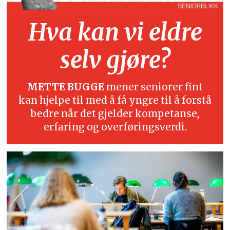
Hva kan vi eldre
selv gjøre?
METTE BUGGE
mener seniorer fint
kan hjelpe til med å få yngre til å forstå
bedre når det gjelder kompetanse,
erfaring og overføringsverdi.