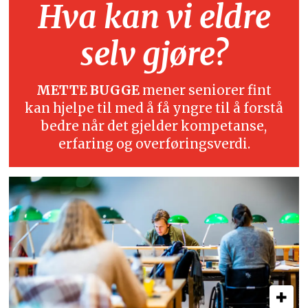
Hva kan vi eldre
selv gjøre?
METTE BUGGE
mener seniorer fint
kan hjelpe til med å få yngre til å forstå
bedre når det gjelder kompetanse,
erfaring og overføringsverdi.