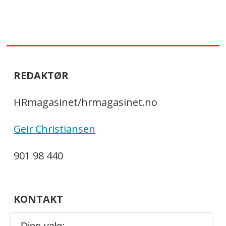
REDAKTØR
HRmagasinet/hrmagasinet.no
Geir Christiansen
901 98 440
KONTAKT
redaksjonen@hrmagasinet.no