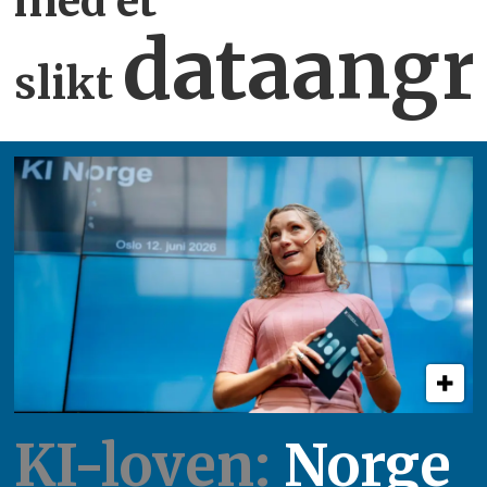
med et
dataangr
slikt
KI-loven:
Norge