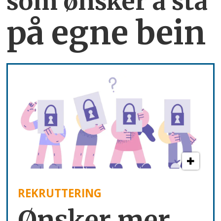
som ønsker å stå
på egne bein
REKRUTTERING
Ønsker mer