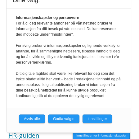
Dine valg:
annonse@hrmagasinet.no
Informasjonskapsler og personvern
For å gi deg relevante annonser på vårt nettsted bruker vi
informasjon fra ditt besøk på vårt nettsted. Du kan reservere
abonnement@hrmagasinet.no
deg mot dette under "Innstillinger".
For øvrig bruker vi informasjonskapsler og lignende verktøy for
analyse, for å sammenligne nettlesere, tilpasse innhold til deg
SNARVEIER
og for å utvikle og tilby nødvendig funksjonalitet. Les mer i vår
personvernerklæring.
Kontakt
Ditt digitale fagblad skal være like relevant for deg som det
trykte bladet alltid har vært – bade i redaksjonelt innhold og på
Abonnement
annonseplass. I digital publisering bruker vi informasjon fra
dine besøk på nettstedet for å kunne utvikle produktet
kontinuerlig, slik at du opplever det nyttig og relevant.
E-magasin
Annonser
Avvis alle
Godta valgte
Innstillinger
HR-guiden
Innstillinger for informasjonskapsler