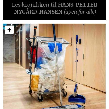
Les kronikken til
HANS-PETTER
NYGÅRD-HANSEN
(åpen for alle)