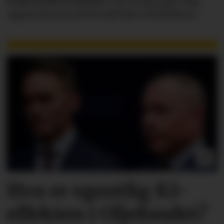
KAROLINE SCHEIDE
i HR Norge gjør deg
oppmerksom på de faktiske forholdene.
Hva er egentlig KI-
effekten i Oljefondet?