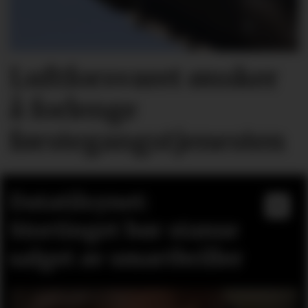
Luftforsvaret ønsker
å forlenge
førstegangstjenesten
Datatilsynet:
Stortinget bør stanse
salget av smartbriller