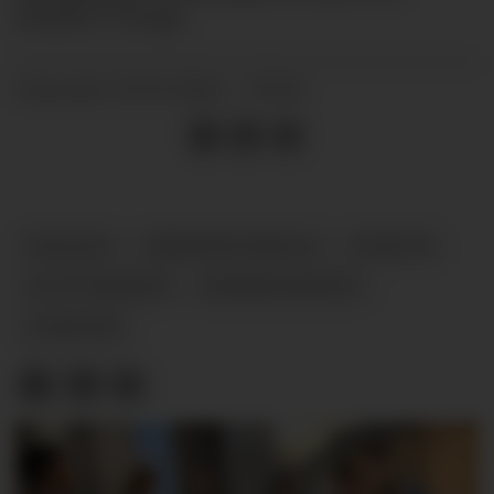
ansatte i Norge.
25.11.2024 - 07:05
PUBLISERT
INKASSO
ARBEIDSFORHOLD
INTRUM
SLUTTPAKKER
NEDBEMANNING
NYHETER