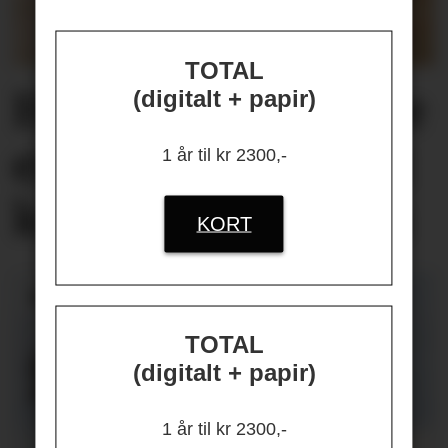
TOTAL
Helseplagene
våre
(digitalt + papir)
er først og fremst
1 år til kr 2300,-
knyttet
til jobben
KORT
TOTAL
(digitalt + papir)
1 år til kr 2300,-