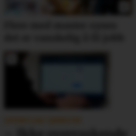
Flere med master synes
det er vanskelig å få jobb
OFFENTLIGE TJENESTER
– Ikke overraskende