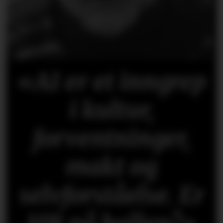
«AI er et inngrep
i kultur,
forventninger,
makt og
selvforståelse. Er