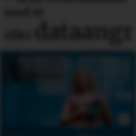
med et
dataangr
slikt