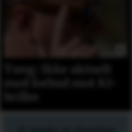
Tung: Ikke aktuelt
med forbud mot KI-
briller
Vi sender ut ukentlige