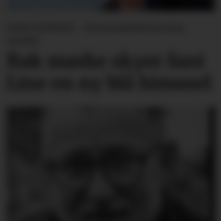
LINE SVINGEN - Forsvarslederen som
varslet
Bak mørke skyer fant
Line en ny blå himmel