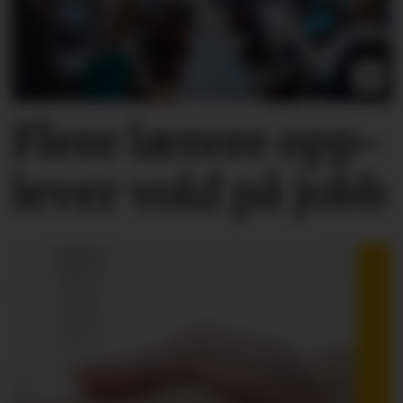
Flere lærere opp­
lever vold på jobb