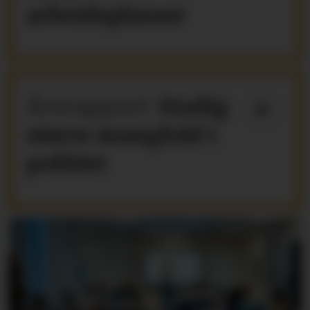
arbeidsplasser
Årsrapport:
Stadig
større mangfold i
politiet