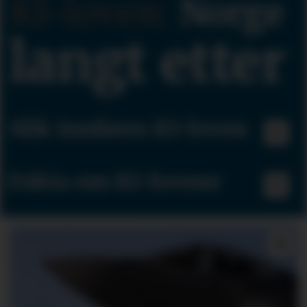
KI-loven:
Norge
langt etter
Slik innføres KI-loven
Fakta om KI-lovene