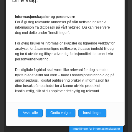
Dine valg:
Informasjonskapsler og personvern
For å gi deg relevante annonser på vårt nettsted bruker vi
informasjon fra ditt besøk på vårt nettsted. Du kan reservere
deg mot dette under "Innstillinger".
For øvrig bruker vi informasjonskapsler og lignende verktøy for
analyse, for å sammenligne nettlesere, tilpasse innhold til deg
og for å utvikle og tilby nødvendig funksjonalitet. Les mer i vår
personvernerklæring.
Ditt digitale fagblad skal være like relevant for deg som det
trykte bladet alltid har vært – bade i redaksjonelt innhold og på
annonseplass. I digital publisering bruker vi informasjon fra
dine besøk på nettstedet for å kunne utvikle produktet
kontinuerlig, slik at du opplever det nyttig og relevant.
Avvis alle
Godta valgte
Innstillinger
Innstillinger for informasjonskapsler