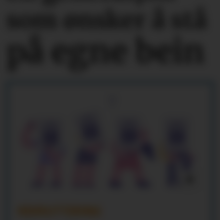
som ønsker å stå
på egne bein
REKRUTTERING