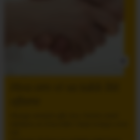
INNLEGG:
Hva om vi sa takk litt
oftere
Mange ansatte går inn i ferien med
følelsen av å ha stått i høyt tempo over
tid.