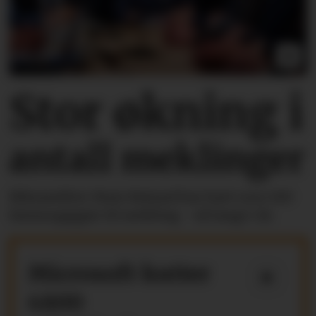
Stor økning i
antall meklinger
Riksmekler Mats Ruland har hatt over 100
lønnsoppgjør til mekling - så langt i år.
Microsoft kutter
4800