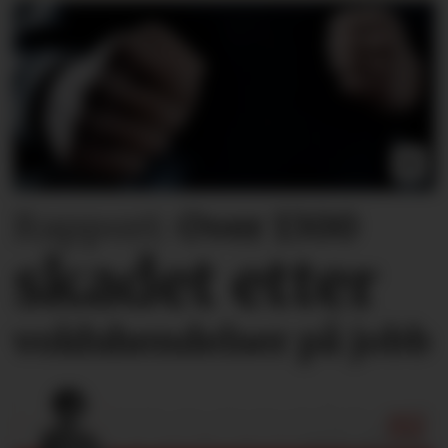
Rapport:
Over 1300
skadet etter
voldshendelser på jobb