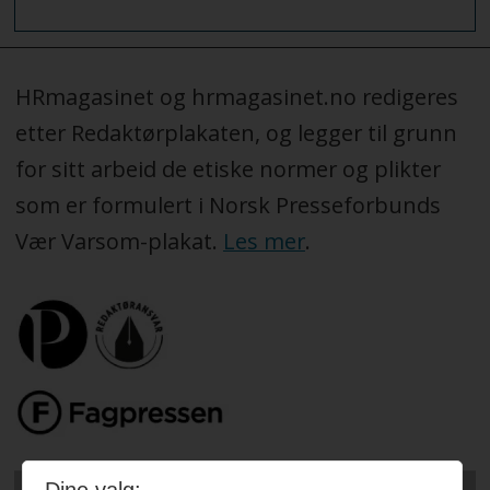
HRmagasinet og hrmagasinet.no redigeres
etter Redaktørplakaten, og legger til grunn
for sitt arbeid de etiske normer og plikter
som er formulert i Norsk Presseforbunds
Vær Varsom-plakat.
Les mer
.