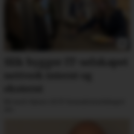
Slik bygger IT-selskapet
nettverk internt og
eksternt
Bli med «hjem» til IT-konsulentselskapet
Alv.