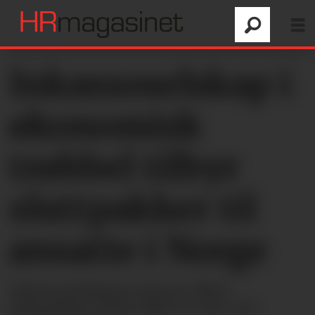
Inkassoselskap i
økonomisk
trøbbel tilbyr
sluttpakker til
ansatte i Norge
Inkassoselskapet Intrum tilbyr
sluttpakker til flertallet av sine 450