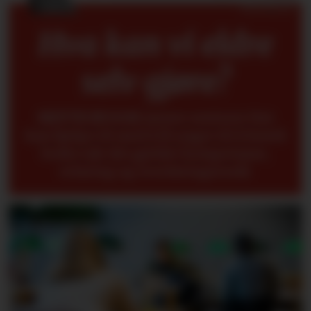
Hva kan vi eldre
selv gjøre?
METTE BUGGE
mener seniorer fint
kan hjelpe til med å få yngre til å forstå
bedre når det gjelder kompetanse,
erfaring og overføringsverdi.