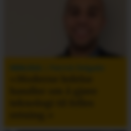
INNLEGG
| Patrick Delgado
«Moderne ledelse
handler om å gjøre
teknologi til felles
retning.
»