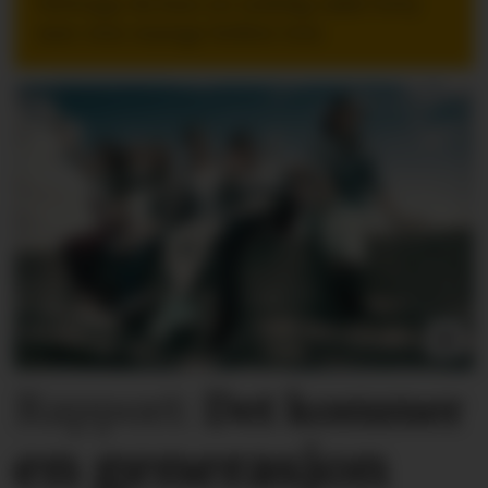
Nettopp da kan en tydelig takk bety
mer enn mange ledere tror.
Rapport:
Det kommer
en generasjon