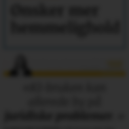
Ønsker mer
hemmelighold
«KI-bruken kan
allerede by på
juridiske
problemer
.»