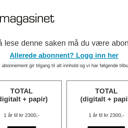
:
Over 130
å lese denne saken må du være abo
ldshendelse
Allerede abonnent? Logg inn her
 abonnement gir tilgang til alt innhold og vi har følgende tilb
TOTAL
TOTAL
digitalt + papir)
(digitalt + papi
1 år til kr 2300,-
1 år til kr 2300,-
k Delgado