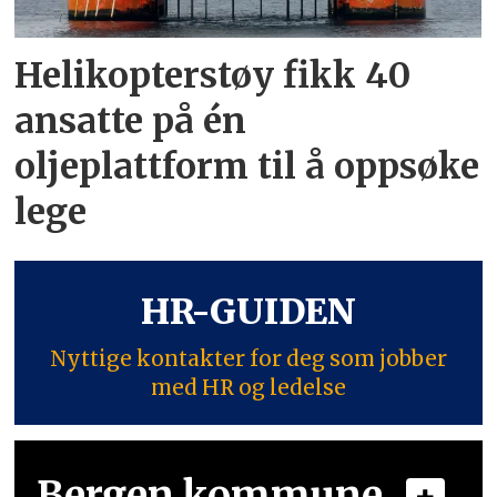
Helikopterstøy fikk 40
ansatte på én
oljeplattform til å oppsøke
lege
HR-GUIDEN
Nyttige kontakter for deg som jobber
med HR og ledelse
Bergen kommune