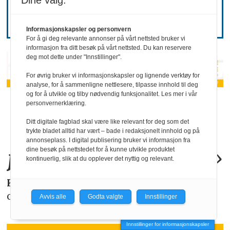
hemmelighold
Dine valg:
Informasjonskapsler og personvern
For å gi deg relevante annonser på vårt nettsted bruker vi
informasjon fra ditt besøk på vårt nettsted. Du kan reservere
deg mot dette under "Innstillinger".
For øvrig bruker vi informasjonskapsler og lignende verktøy for
analyse, for å sammenligne nettlesere, tilpasse innhold til deg
og for å utvikle og tilby nødvendig funksjonalitet. Les mer i vår
«KI-bruken kan
personvernerklæring.
Ditt digitale fagblad skal være like relevant for deg som det
allerede by på
trykte bladet alltid har vært – bade i redaksjonelt innhold og på
annonseplass. I digital publisering bruker vi informasjon fra
juridiske
problemer
.»
dine besøk på nettstedet for å kunne utvikle produktet
kontinuerlig, slik at du opplever det nyttig og relevant.
KAROLINE SCHEIDE
i HR Norge gjør deg
oppmerksom på de faktiske forholdene.
Avvis alle
Godta valgte
Innstillinger
Innstillinger for informasjonskapsler