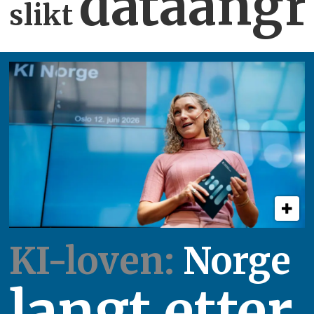
dataangr
slikt
KI-loven:
Norge
langt etter