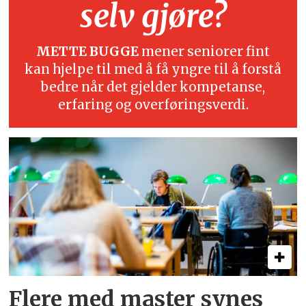
selv gjøre?
METTE BUGGE
mener seniorer fint
kan hjelpe til med å få yngre til å forstå
bedre når det gjelder kompetanse,
erfaring og overføringsverdi.
Flere med master synes