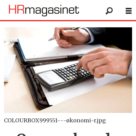
COLOURBOX999551---økonomi-r.jpg