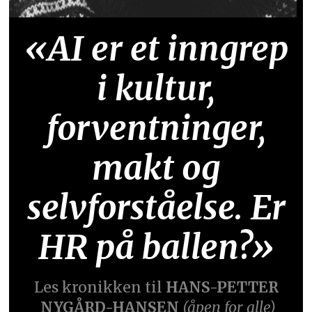
«AI er et inngrep
i kultur,
forventninger,
makt og
selvforståelse. Er
HR på ballen?»
Les kronikken til
HANS-PETTER
NYGÅRD-HANSEN
(åpen for alle)