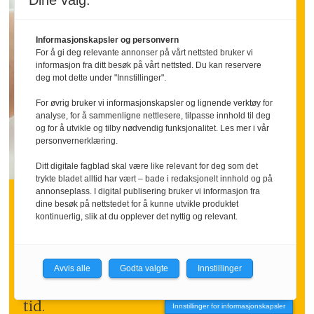
Dine valg:
Informasjonskapsler og personvern
For å gi deg relevante annonser på vårt nettsted bruker vi
informasjon fra ditt besøk på vårt nettsted. Du kan reservere
deg mot dette under "Innstillinger".
For øvrig bruker vi informasjonskapsler og lignende verktøy for
analyse, for å sammenligne nettlesere, tilpasse innhold til deg
og for å utvikle og tilby nødvendig funksjonalitet. Les mer i vår
personvernerklæring.
Ditt digitale fagblad skal være like relevant for deg som det
INNLEGG:
trykte bladet alltid har vært – bade i redaksjonelt innhold og på
annonseplass. I digital publisering bruker vi informasjon fra
Hva om vi sa takk litt
dine besøk på nettstedet for å kunne utvikle produktet
kontinuerlig, slik at du opplever det nyttig og relevant.
oftere
Mange ansatte går inn i ferien med
Avvis alle
Godta valgte
Innstillinger
følelsen av å ha stått i høyt tempo over
tid.
Innstillinger for informasjonskapsler