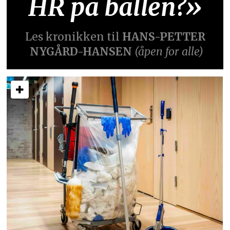
HR på ballen?»
Les kronikken til
HANS-PETTER
NYGÅRD-HANSEN
(åpen for alle)