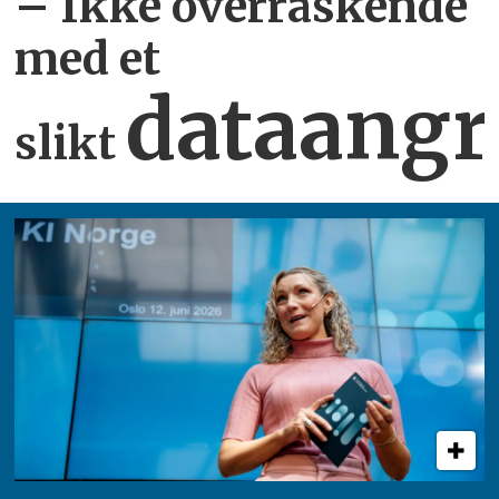
– Ikke overraskende
med et
dataangr
slikt