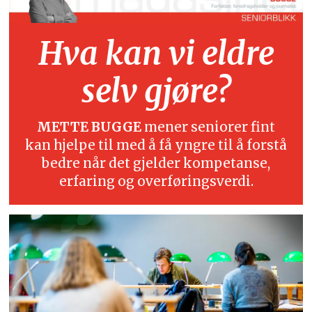
Hva kan vi eldre
selv gjøre?
METTE BUGGE
mener seniorer fint
kan hjelpe til med å få yngre til å forstå
bedre når det gjelder kompetanse,
erfaring og overføringsverdi.