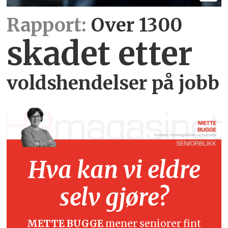
Rapport:
Over 1300
skadet etter
voldshendelser på jobb
Hva kan vi eldre
selv gjøre?
METTE BUGGE
mener seniorer fint