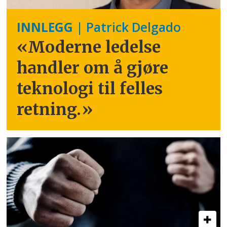
INNLEGG
| Patrick Delgado
«Moderne ledelse
handler om å gjøre
teknologi til felles
retning.
»