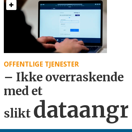
OFFENTLIGE TJENESTER
– Ikke overraskende
med et
dataangr
slikt