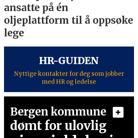
ansatte på én
oljeplattform til å oppsøke
lege
HR-GUIDEN
Nyttige kontakter for deg som jobber
med HR og ledelse
Bergen kommune
dømt for ulovlig