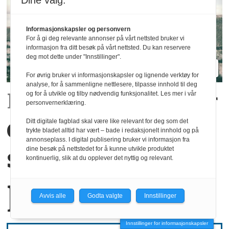
Dine valg:
Informasjonskapsler og personvern
For å gi deg relevante annonser på vårt nettsted bruker vi
informasjon fra ditt besøk på vårt nettsted. Du kan reservere
deg mot dette under "Innstillinger".
For øvrig bruker vi informasjonskapsler og lignende verktøy for
analyse, for å sammenligne nettlesere, tilpasse innhold til deg
Rapport:
Det kommer
og for å utvikle og tilby nødvendig funksjonalitet. Les mer i vår
personvernerklæring.
en generasjon
Ditt digitale fagblad skal være like relevant for deg som det
trykte bladet alltid har vært – bade i redaksjonelt innhold og på
annonseplass. I digital publisering bruker vi informasjon fra
som ønsker å stå
dine besøk på nettstedet for å kunne utvikle produktet
kontinuerlig, slik at du opplever det nyttig og relevant.
på egne bein
Avvis alle
Godta valgte
Innstillinger
Innstillinger for informasjonskapsler