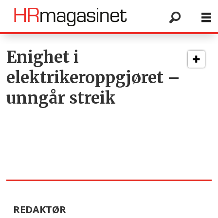
Tag:
Enighet i
elektrikeroppgjøret –
nho
unngår streik
elektro
REDAKTØR