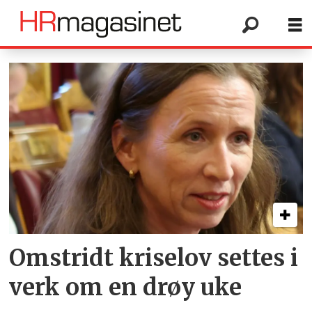
Tag:
krig
Omstridt kriselov settes i
verk om en drøy uke