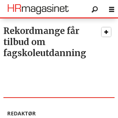
Tag:
Rekordmange får
tilbud om
høyere
fagskoleutdanning
yrkesfaglig
utdanning
REDAKTØR