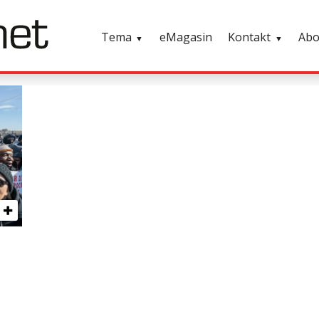
Tema
eMagasin
Kontakt
Ab