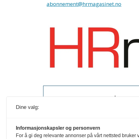
abonnement@hrmagasinet.no
Vi sender u
Dine valg:
HRmagasinet og hrmagasinet.no redigere
Informasjonskapsler og personvern
For å gi deg relevante annonser på vårt nettsted bruker v
er formulert i Norsk Presseforbunds 