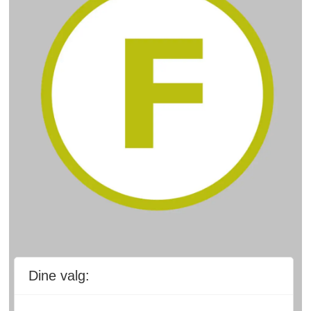
Dine valg: