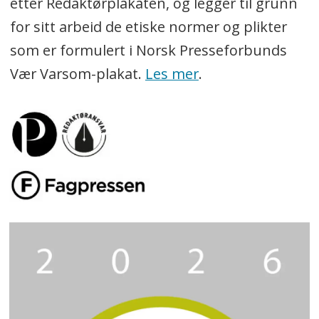
etter Redaktørplakaten, og legger til grunn
for sitt arbeid de etiske normer og plikter
som er formulert i Norsk Presseforbunds
Vær Varsom-plakat.
Les mer
.