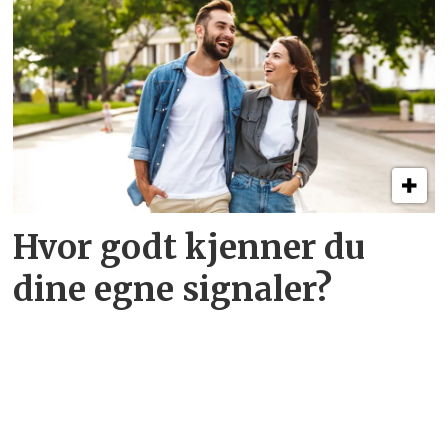
Hvor godt kjenner du
dine egne signaler?