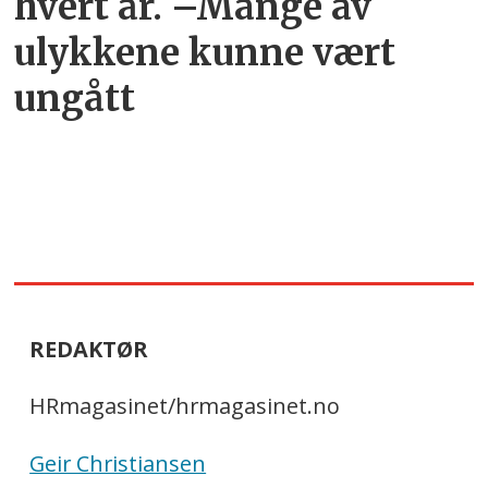
hvert år. –Mange av
ulykkene kunne vært
ungått
REDAKTØR
HRmagasinet/hrmagasinet.no
Geir Christiansen