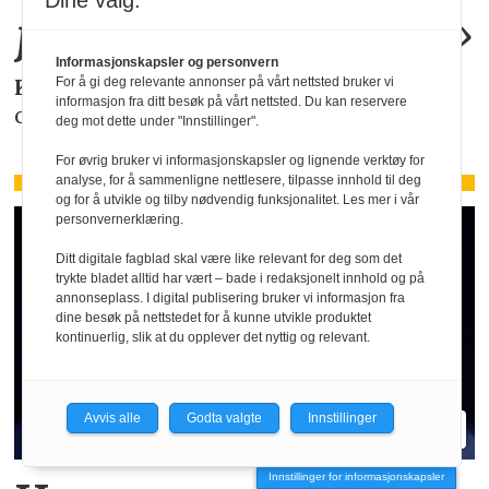
Dine valg:
juridiske
problemer
.»
Informasjonskapsler og personvern
For å gi deg relevante annonser på vårt nettsted bruker vi
KAROLINE SCHEIDE
i HR Norge gjør deg
informasjon fra ditt besøk på vårt nettsted. Du kan reservere
oppmerksom på de faktiske forholdene.
deg mot dette under "Innstillinger".
For øvrig bruker vi informasjonskapsler og lignende verktøy for
analyse, for å sammenligne nettlesere, tilpasse innhold til deg
og for å utvikle og tilby nødvendig funksjonalitet. Les mer i vår
personvernerklæring.
Ditt digitale fagblad skal være like relevant for deg som det
trykte bladet alltid har vært – bade i redaksjonelt innhold og på
annonseplass. I digital publisering bruker vi informasjon fra
dine besøk på nettstedet for å kunne utvikle produktet
kontinuerlig, slik at du opplever det nyttig og relevant.
Avvis alle
Godta valgte
Innstillinger
Innstillinger for informasjonskapsler