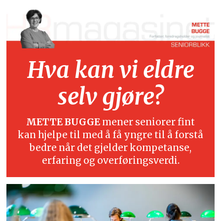
Hva kan vi eldre
selv gjøre?
METTE BUGGE
mener seniorer fint
kan hjelpe til med å få yngre til å forstå
bedre når det gjelder kompetanse,
erfaring og overføringsverdi.