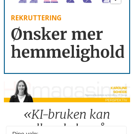
REKRUTTERING
Ønsker mer
hemmelighold
«KI-bruken kan
allerede by på