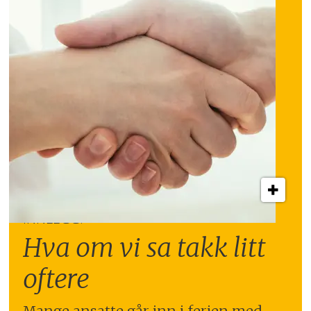
INNLEGG:
Hva om vi sa takk litt
oftere
Mange ansatte går inn i ferien med