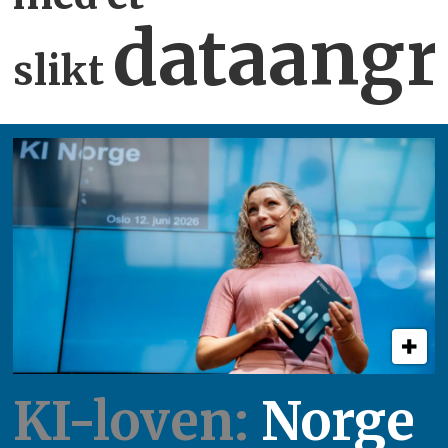
dataangr
slikt
KI-loven:
Norge