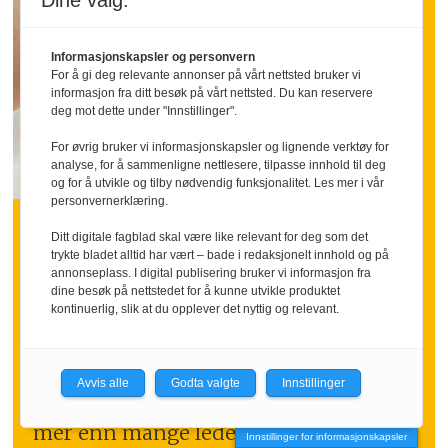
Dine valg:
Informasjonskapsler og personvern
For å gi deg relevante annonser på vårt nettsted bruker vi
informasjon fra ditt besøk på vårt nettsted. Du kan reservere
deg mot dette under "Innstillinger".
For øvrig bruker vi informasjonskapsler og lignende verktøy for
analyse, for å sammenligne nettlesere, tilpasse innhold til deg
og for å utvikle og tilby nødvendig funksjonalitet. Les mer i vår
INNLEGG:
personvernerklæring.
Hva om vi sa takk litt
Ditt digitale fagblad skal være like relevant for deg som det
trykte bladet alltid har vært – bade i redaksjonelt innhold og på
oftere
annonseplass. I digital publisering bruker vi informasjon fra
dine besøk på nettstedet for å kunne utvikle produktet
kontinuerlig, slik at du opplever det nyttig og relevant.
Mange ansatte går inn i ferien med
følelsen av å ha stått i høyt tempo over
tid.
Avvis alle
Godta valgte
Innstillinger
Nettopp da kan en tydelig takk bety
mer enn mange ledere tror.
Innstillinger for informasjonskapsler