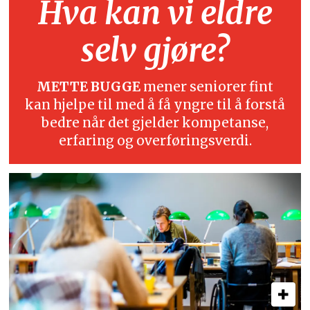
Hva kan vi eldre
selv gjøre?
METTE BUGGE
mener seniorer fint
kan hjelpe til med å få yngre til å forstå
bedre når det gjelder kompetanse,
erfaring og overføringsverdi.