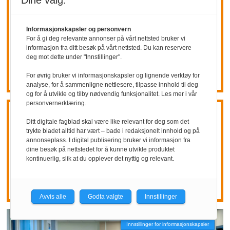
Dine valg:
Microsoft kutter
Informasjonskapsler og personvern
4800
For å gi deg relevante annonser på vårt nettsted bruker vi
informasjon fra ditt besøk på vårt nettsted. Du kan reservere
arbeidsplasser
deg mot dette under "Innstillinger".
For øvrig bruker vi informasjonskapsler og lignende verktøy for
analyse, for å sammenligne nettlesere, tilpasse innhold til deg
og for å utvikle og tilby nødvendig funksjonalitet. Les mer i vår
personvernerklæring.
Årsrapport:
Stadig
Ditt digitale fagblad skal være like relevant for deg som det
trykte bladet alltid har vært – bade i redaksjonelt innhold og på
annonseplass. I digital publisering bruker vi informasjon fra
større mangfold i
dine besøk på nettstedet for å kunne utvikle produktet
kontinuerlig, slik at du opplever det nyttig og relevant.
politiet
Avvis alle
Godta valgte
Innstillinger
Innstillinger for informasjonskapsler