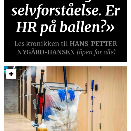
selvforståelse. Er
HR på ballen?»
Les kronikken til
HANS-PETTER
NYGÅRD-HANSEN
(åpen for alle)