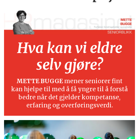
Hva kan vi eldre
selv gjøre?
METTE BUGGE
mener seniorer fint
kan hjelpe til med å få yngre til å forstå
bedre når det gjelder kompetanse,
erfaring og overføringsverdi.