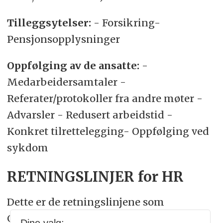
Tilleggsytelser:
- Forsikring-
Pensjonsopplysninger
Oppfølging av de ansatte:
-
Medarbeidersamtaler -
Referater/protokoller fra andre møter -
Advarsler - Redusert arbeidstid -
Konkret tilrettelegging- Oppfølging ved
sykdom
RETNINGSLINJER for HR
Dette er de retningslinjene som
Gjensidige har utarbeidet for innhold i