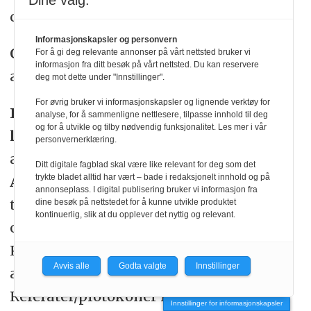
Dine valg:
det digitale personalarkivet.
Informasjonskapsler og personvern
Omfang
:Retningslinjen gjelder for alle
For å gi deg relevante annonser på vårt nettsted bruker vi
informasjon fra ditt besøk på vårt nettsted. Du kan reservere
ansatte i Gjensidige - konsernet.
deg mot dette under "Innstillinger".
For øvrig bruker vi informasjonskapsler og lignende verktøy for
Innhold – hvilke opplysninger skal
analyse, for å sammenligne nettlesere, tilpasse innhold til deg
og for å utvikle og tilby nødvendig funksjonalitet. Les mer i vår
lagres?
- Standardopplysninger ved
personvernerklæring.
ansettelse - Avtaledokumenter -
Ditt digitale fagblad skal være like relevant for deg som det
trykte bladet alltid har vært – bade i redaksjonelt innhold og på
Ansettelsesavtale - Tillegg og endringer
annonseplass. I digital publisering bruker vi informasjon fra
til ansettelsesavtalen - Egenerklæring
dine besøk på nettstedet for å kunne utvikle produktet
kontinuerlig, slik at du opplever det nyttig og relevant.
om egnethet (konsernledelsen m.fl) -
Konkurranseklausul - Oppfølging av
Avvis alle
Godta valgte
Innstillinger
ansatte - Personalsaker -
Referater/protokoller fra møter -
Innstillinger for informasjonskapsler