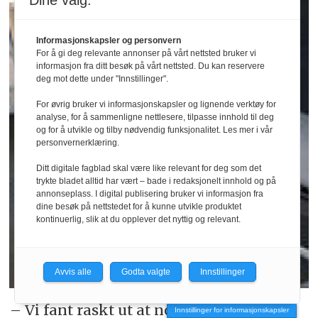
Dine valg:
Informasjonskapsler og personvern
For å gi deg relevante annonser på vårt nettsted bruker vi
informasjon fra ditt besøk på vårt nettsted. Du kan reservere
deg mot dette under "Innstillinger".
For øvrig bruker vi informasjonskapsler og lignende verktøy for
analyse, for å sammenligne nettlesere, tilpasse innhold til deg
og for å utvikle og tilby nødvendig funksjonalitet. Les mer i vår
personvernerklæring.
Ditt digitale fagblad skal være like relevant for deg som det
trykte bladet alltid har vært – bade i redaksjonelt innhold og på
annonseplass. I digital publisering bruker vi informasjon fra
dine besøk på nettstedet for å kunne utvikle produktet
kontinuerlig, slik at du opplever det nyttig og relevant.
Avvis alle
Godta valgte
Innstillinger
– Vi fant raskt ut at noen veggmonterte
Innstillinger for informasjonskapsler