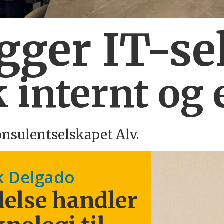
ygger IT-se
 internt og 
onsulentselskapet Alv.
k Delgado
else handler