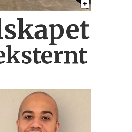
lskapet
eksternt