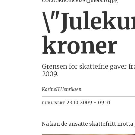
COLOURBOX856293_julebord.jpg
\"Juleku
kroner
Grensen for skattefrie gaver fr
2009.
Karine
H Henriksen
23.10.2009 - 09:31
PUBLISERT
Nå kan de ansatte skattefritt motta 