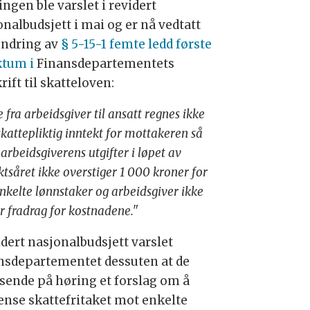
ngen ble varslet i revidert
onalbudsjett i mai og er nå vedtatt
endring av
§ 5-15-1 femte ledd første
tum i
Finansdepartementets
rift til skatteloven:
 fra arbeidsgiver til ansatt regnes ikke
kattepliktig inntekt for mottakeren så
 arbeidsgiverens utgifter i løpet av
ktsåret ikke overstiger 1 000 kroner for
nkelte lønnstaker og arbeidsgiver ikke
r fradrag for kostnadene."
idert nasjonalbudsjett varslet
nsdepartementet dessuten at de
e sende på høring et forslag om å
ense skattefritaket mot enkelte