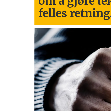
om å gjøre te
felles retning