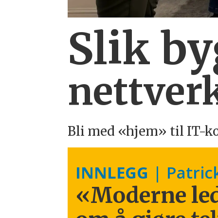
Slik b
nettverk
Bli med «hjem» til IT-k
INNLEGG
| Patric
«Moderne led