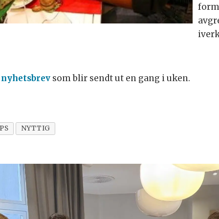
form
avgre
iverk
 nyhetsbrev
som blir sendt ut en gang i uken.
PS
NYTTIG