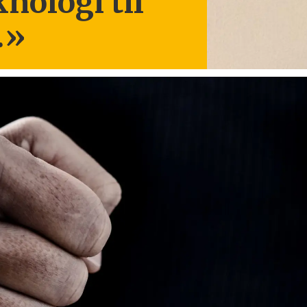
knologi til
.
»