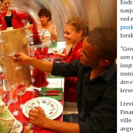
Endri
nasj
ved 
punk
forsk
"Gave
som s
langt
innte
den e
kreve
I rev
Fina
vill
avgr