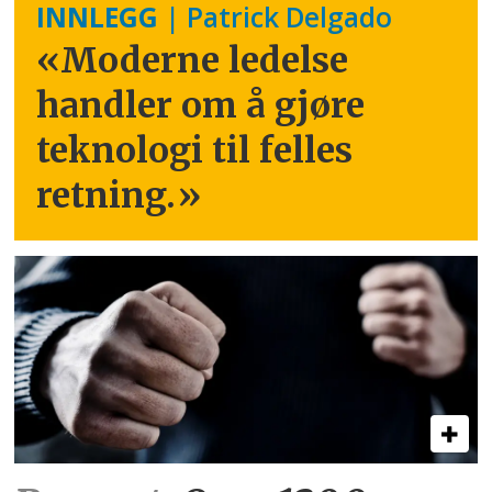
INNLEGG
| Patrick Delgado
«Moderne ledelse
handler om å gjøre
teknologi til felles
retning.
»