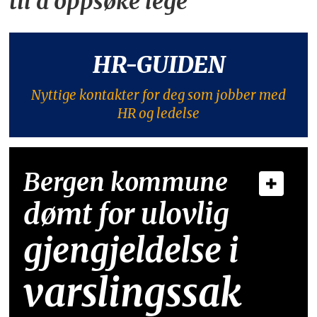
til å oppsøke lege
HR-GUIDEN
Nyttige kontakter for deg som jobber med
HR og ledelse
Bergen kommune
dømt for ulovlig
gjengjeldelse i
varslingssak