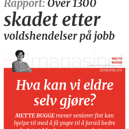
Rapport:
Over 1300
skadet etter
voldshendelser på jobb
Hva kan vi eldre
selv gjøre?
METTE BUGGE
mener seniorer fint kan
hjelpe til med å få yngre til å forstå bedre