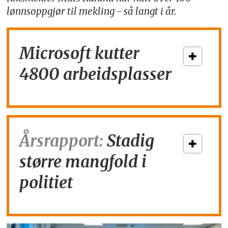
lønnsoppgjør til mekling - så langt i år.
Microsoft kutter
4800 arbeidsplasser
Årsrapport:
Stadig
større mangfold i
politiet