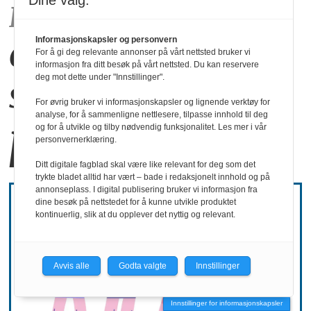
Dine valg:
Rapport:
Det kommer
en generasjon
Informasjonskapsler og personvern
For å gi deg relevante annonser på vårt nettsted bruker vi
informasjon fra ditt besøk på vårt nettsted. Du kan reservere
deg mot dette under "Innstillinger".
som ønsker å stå
For øvrig bruker vi informasjonskapsler og lignende verktøy for
analyse, for å sammenligne nettlesere, tilpasse innhold til deg
på egne bein
og for å utvikle og tilby nødvendig funksjonalitet. Les mer i vår
personvernerklæring.
Ditt digitale fagblad skal være like relevant for deg som det
trykte bladet alltid har vært – bade i redaksjonelt innhold og på
annonseplass. I digital publisering bruker vi informasjon fra
dine besøk på nettstedet for å kunne utvikle produktet
kontinuerlig, slik at du opplever det nyttig og relevant.
Avvis alle
Godta valgte
Innstillinger
Innstillinger for informasjonskapsler