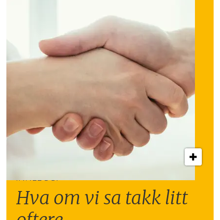
INNLEGG:
Hva om vi sa takk litt
oftere