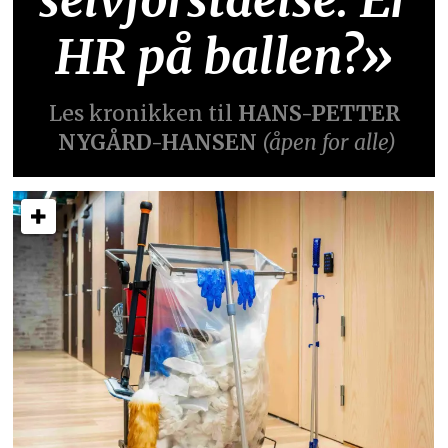
HR på ballen?»
Les kronikken til
HANS-PETTER
NYGÅRD-HANSEN
(åpen for alle)