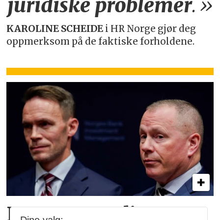
juridiske
problemer
.»
KAROLINE SCHEIDE
i HR Norge gjør deg
oppmerksom på de faktiske forholdene.
Hva er egentlig KI-