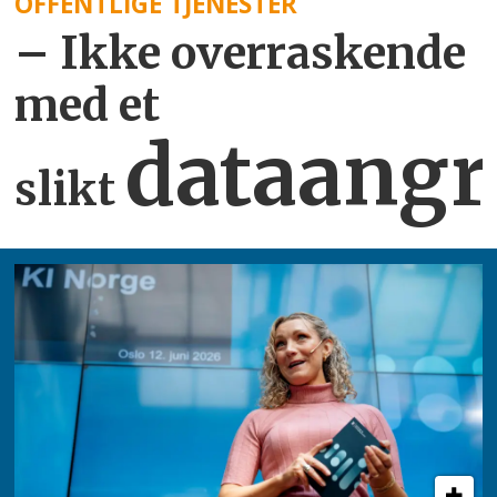
OFFENTLIGE TJENESTER
– Ikke overraskende
med et
dataangr
slikt