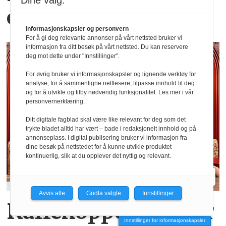
Dine valg:
effekten i Oljefondet?
Informasjonskapsler og personvern
For å gi deg relevante annonser på vårt nettsted bruker vi
informasjon fra ditt besøk på vårt nettsted. Du kan reservere
deg mot dette under "Innstillinger".
For øvrig bruker vi informasjonskapsler og lignende verktøy for
analyse, for å sammenligne nettlesere, tilpasse innhold til deg
og for å utvikle og tilby nødvendig funksjonalitet. Les mer i vår
personvernerklæring.
Ditt digitale fagblad skal være like relevant for deg som det
trykte bladet alltid har vært – bade i redaksjonelt innhold og på
annonseplass. I digital publisering bruker vi informasjon fra
dine besøk på nettstedet for å kunne utvikle produktet
kontinuerlig, slik at du opplever det nyttig og relevant.
Avvis alle
Godta valgte
Innstillinger
Kaffekoppen binder
Innstillinger for informasjonskapsler