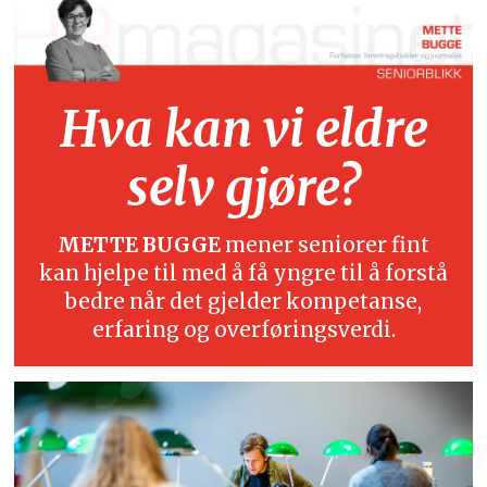
Hva kan vi eldre
selv gjøre?
METTE BUGGE
mener seniorer fint
kan hjelpe til med å få yngre til å forstå
bedre når det gjelder kompetanse,
erfaring og overføringsverdi.