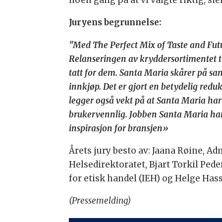
noen gang på at vi valgte riktig, si
Juryens begrunnelse:
”Med The Perfect Mix of Taste and Fut
Relanseringen av kryddersortimentet ti
tatt for dem. Santa Maria skårer på sam
innkjøp. Det er gjort en betydelig reduk
legger også vekt på at Santa Maria har 
brukervennlig. Jobben Santa Maria har g
inspirasjon for bransjen»
Årets jury besto av: Jaana Røine, 
Helsedirektoratet, Bjart Torkil Pede
for etisk handel (IEH) og Helge Has
(Pressemelding)