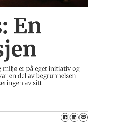
s: En
sjen
iljø er på eget initiativ og
 var en del av begrunnelsen
eringen av sitt