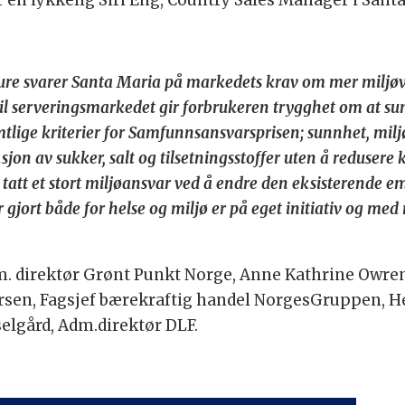
er en lykkelig Siri Eng, Country Sales Manager i Sant
ure svarer Santa Maria på markedets krav om mer miljøv
l serveringsmarkedet gir forbrukeren trygghet om at sun
tlige kriterier for Samfunnsansvarsprisen; sunnhet, milj
sjon av sukker, salt og tilsetningsstoffer uten å redusere 
tatt et stort miljøansvar ved å endre den eksisterende em
jort både for helse og miljø er på eget initiativ og med 
Adm. direktør Grønt Punkt Norge, Anne Kathrine Owr
rsen, Fagsjef bærekraftig handel NorgesGruppen, Heid
selgård, Adm.direktør DLF.