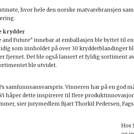
østmøte, hvor hele den norske matvarebransjen samle
ering.
e krydder
 and Future" innebar at emballasjen ble byttet til e
idig som innholdet på over 30 krydderblandinger bl
r fjernet. Det ble også lansert et fyldig sortiment a
ortimentet ble utvidet.
LFs samfunnsansvarspris. Vinneren har på en god 
Vi håper dette inspirerer til flere produktinnovasj
mmer, sier jurymedlem Bjart Thorkil Pedersen, Fagsj
Hos 
og in