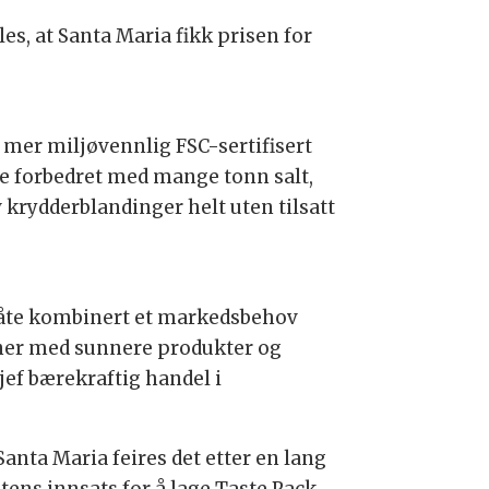
s, at Santa Maria fikk prisen for
n mer miljøvennlig FSC-sertifisert
e forbedret med mange tonn salt,
v krydderblandinger helt uten tilsatt
måte kombinert et markedsbehov
oner med sunnere produkter og
ef bærekraftig handel i
Santa Maria feires det etter en lang
tens innsats for å lage Taste Pack,