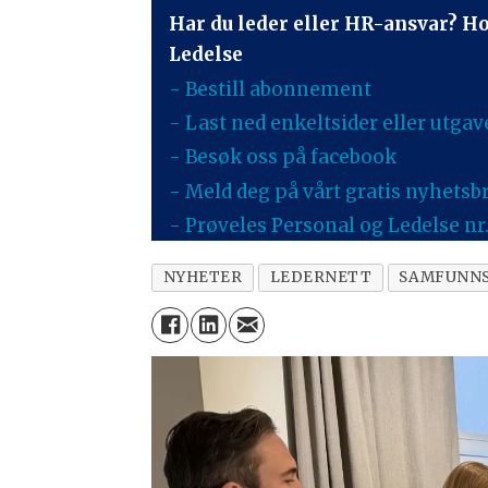
Har du leder eller HR-ansvar? H
Ledelse
- Bestill abonnement
- Last ned enkeltsider eller utgav
- Besøk oss på facebook
- Meld deg på vårt gratis nyhetsb
- Prøveles Personal og Ledelse nr. 
NYHETER
LEDERNETT
SAMFUNNS