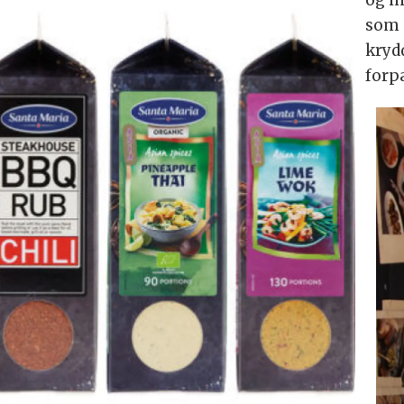
som 
kryd
forp