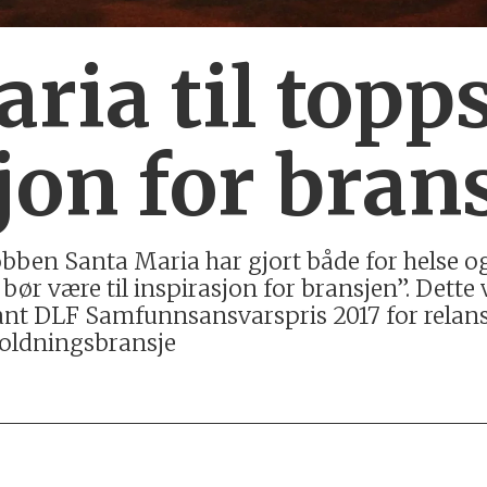
ria til topp
jon for bran
ben Santa Maria har gjort både for helse og m
bør være til inspirasjon for bransjen”. Dette
ant DLF Samfunnsansvarspris 2017 for relans
holdningsbransje