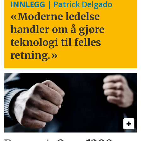
INNLEGG
| Patrick Delgado
«Moderne ledelse
handler om å gjøre
teknologi til felles
retning.
»