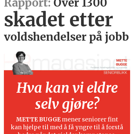
Rapport:
Over 1300
skadet etter
voldshendelser på jobb
Hva kan vi eldre
selv gjøre?
METTE BUGGE
mener seniorer fint
kan hjelpe til med å få yngre til å forstå