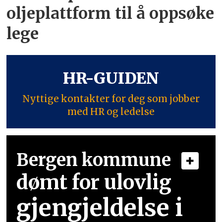
oljeplattform til å oppsøke
lege
HR-GUIDEN
Nyttige kontakter for deg som jobber
med HR og ledelse
Bergen kommune
dømt for ulovlig
gjengjeldelse i