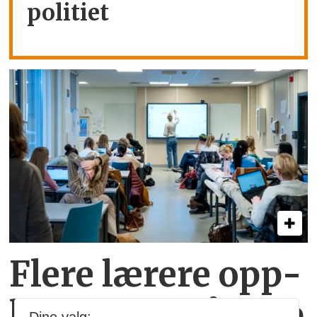
politiet
Flere lærere opp­
lever vold på jobb