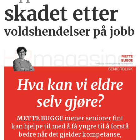
skadet etter
voldshendelser på jobb
Hva kan vi eldre
selv gjøre?
METTE BUGGE
mener seniorer fint
kan hjelpe til med å få yngre til å forstå
bedre når det gjelder kompetanse,