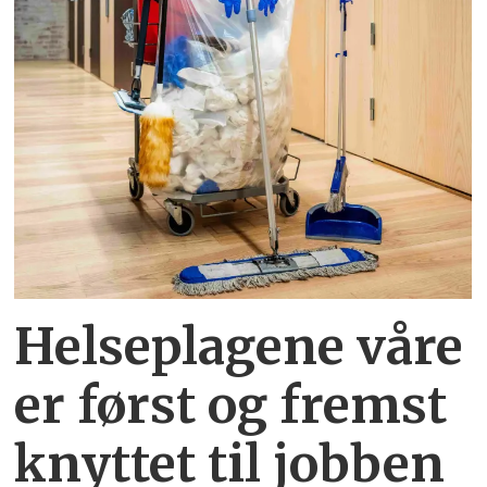
Helseplagene
våre
er først og fremst
knyttet
til jobben