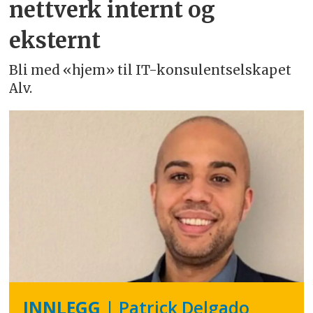
nettverk internt og
eksternt
Bli med «hjem» til IT-konsulentselskapet
Alv.
INNLEGG
| Patrick Delgado