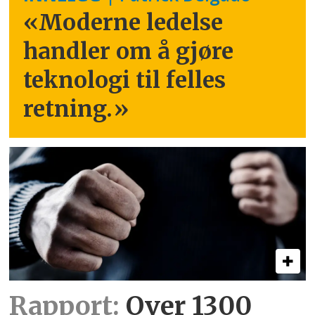
«Moderne ledelse
handler om å gjøre
teknologi til felles
retning.
»
Rapport:
Over 1300