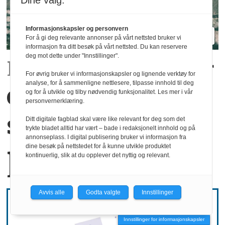
Dine valg:
Informasjonskapsler og personvern
For å gi deg relevante annonser på vårt nettsted bruker vi
informasjon fra ditt besøk på vårt nettsted. Du kan reservere
deg mot dette under "Innstillinger".
Rapport:
Det kommer
For øvrig bruker vi informasjonskapsler og lignende verktøy for
analyse, for å sammenligne nettlesere, tilpasse innhold til deg
en generasjon
og for å utvikle og tilby nødvendig funksjonalitet. Les mer i vår
personvernerklæring.
som ønsker å stå
Ditt digitale fagblad skal være like relevant for deg som det
trykte bladet alltid har vært – bade i redaksjonelt innhold og på
annonseplass. I digital publisering bruker vi informasjon fra
på egne bein
dine besøk på nettstedet for å kunne utvikle produktet
kontinuerlig, slik at du opplever det nyttig og relevant.
Avvis alle
Godta valgte
Innstillinger
Innstillinger for informasjonskapsler