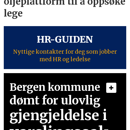
oljeplattform til å oppsøke
lege
HR-GUIDEN
Nyttige kontakter for deg som jobber
med HR og ledelse
Bergen kommune
dømt for ulovlig
gjengjeldelse i