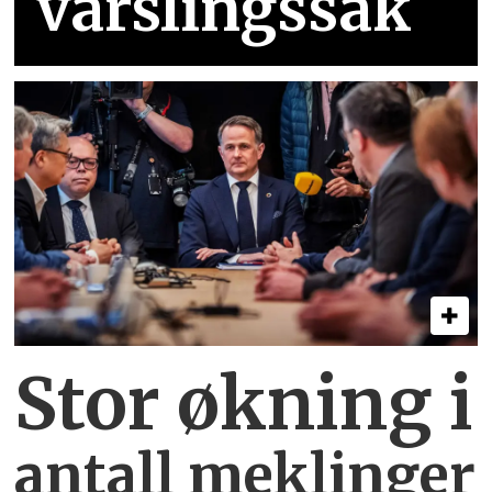
varslingssak
Stor økning i
antall meklinger