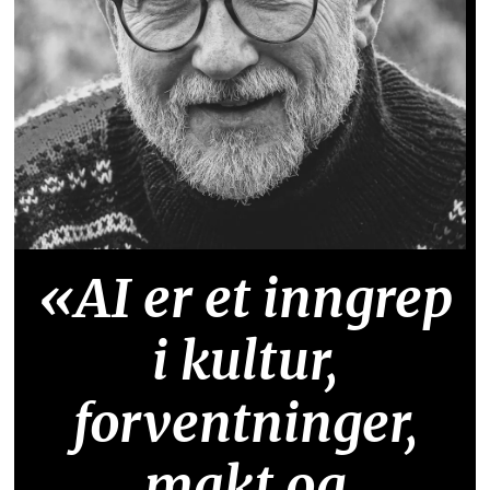
«AI er et inngrep
i kultur,
forventninger,
makt og