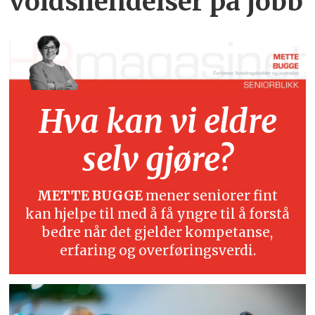
voldshendelser på jobb
Hva kan vi eldre
selv gjøre?
METTE BUGGE
mener seniorer fint
kan hjelpe til med å få yngre til å forstå
bedre når det gjelder kompetanse,
erfaring og overføringsverdi.