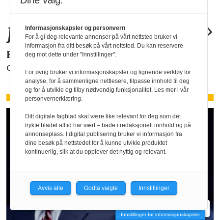
allerede by på
Dine valg:
juridiske
problemer
.»
Informasjonskapsler og personvern
For å gi deg relevante annonser på vårt nettsted bruker vi
informasjon fra ditt besøk på vårt nettsted. Du kan reservere
KAROLINE SCHEIDE
i HR Norge gjør deg
deg mot dette under "Innstillinger".
oppmerksom på de faktiske forholdene.
For øvrig bruker vi informasjonskapsler og lignende verktøy for
analyse, for å sammenligne nettlesere, tilpasse innhold til deg
og for å utvikle og tilby nødvendig funksjonalitet. Les mer i vår
personvernerklæring.
Ditt digitale fagblad skal være like relevant for deg som det
trykte bladet alltid har vært – bade i redaksjonelt innhold og på
annonseplass. I digital publisering bruker vi informasjon fra
dine besøk på nettstedet for å kunne utvikle produktet
kontinuerlig, slik at du opplever det nyttig og relevant.
Avvis alle
Godta valgte
Innstillinger
Innstillinger for informasjonskapsler