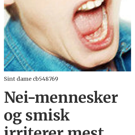
Sint dame cb548769
Nei-mennesker
og smisk
irriterer mest