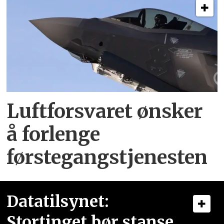
Luftforsvaret ønsker
å forlenge
førstegangstjenesten
Datatilsynet:
Stortinget bør stanse