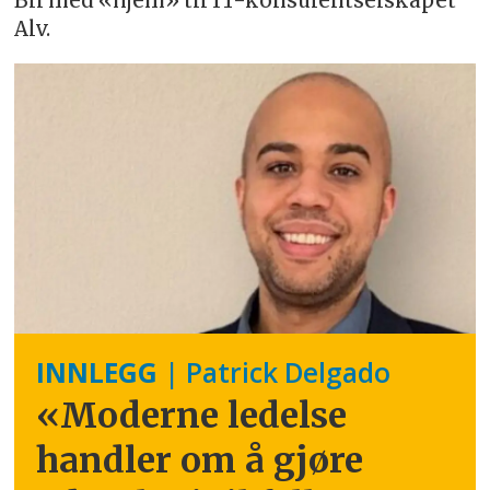
Bli med «hjem» til IT-konsulentselskapet
Alv.
INNLEGG
| Patrick Delgado
«Moderne ledelse
handler om å gjøre