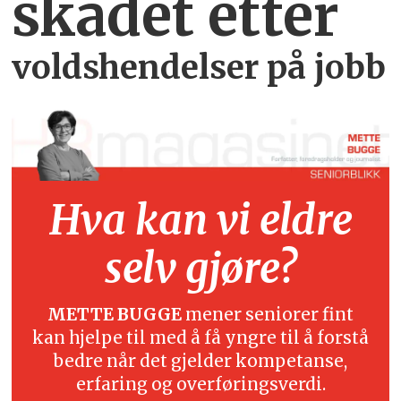
skadet etter
voldshendelser på jobb
Hva kan vi eldre
selv gjøre?
METTE BUGGE
mener seniorer fint
kan hjelpe til med å få yngre til å forstå
bedre når det gjelder kompetanse,
erfaring og overføringsverdi.