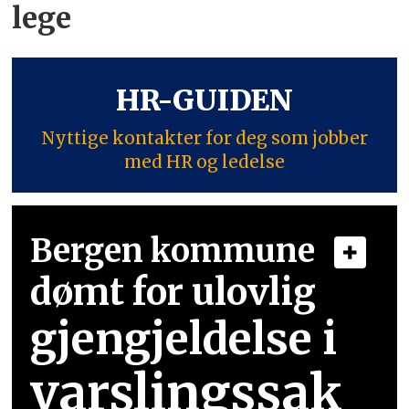
lege
HR-GUIDEN
Nyttige kontakter for deg som jobber
med HR og ledelse
Bergen kommune
dømt for ulovlig
gjengjeldelse i
varslingssak