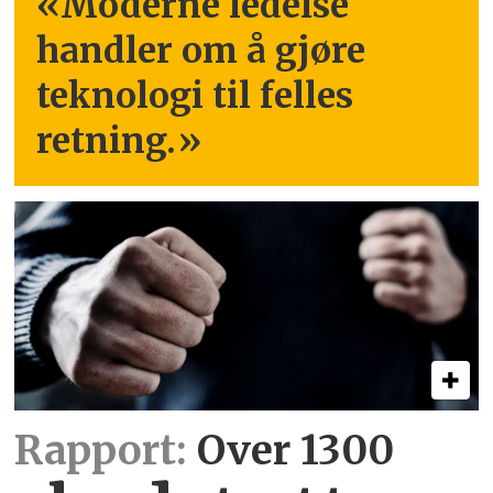
«Moderne ledelse
handler om å gjøre
teknologi til felles
retning.
»
Rapport:
Over 1300