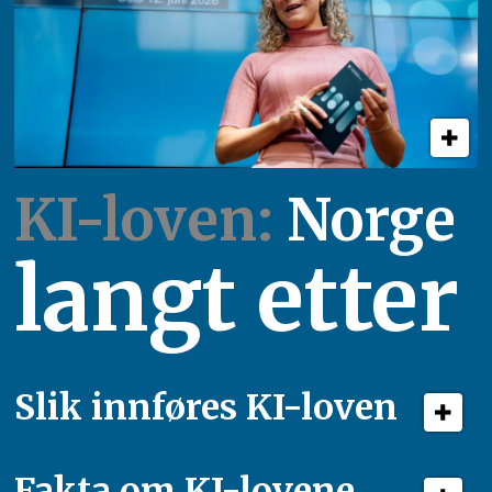
KI-loven:
Norge
langt etter
Slik innføres KI-loven
Fakta om KI-lovene