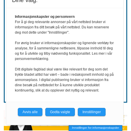
Dine valg:
Informasjonskapsler og personvern
For å gi deg relevante annonser på vårt nettsted bruker vi
informasjon fra ditt besøk på vårt nettsted. Du kan reservere
deg mot dette under "Innstillinger".
For øvrig bruker vi informasjonskapsler og lignende verktøy for
REKRUTTERING
analyse, for å sammenligne nettlesere, tilpasse innhold til deg
og for å utvikle og tilby nødvendig funksjonalitet. Les mer i vår
Ønsker mer
personvernerklæring.
Ditt digitale fagblad skal være like relevant for deg som det
hemmelighold
trykte bladet alltid har vært – bade i redaksjonelt innhold og på
annonseplass. I digital publisering bruker vi informasjon fra
dine besøk på nettstedet for å kunne utvikle produktet
kontinuerlig, slik at du opplever det nyttig og relevant.
Avvis alle
Godta valgte
Innstillinger
Innstillinger for informasjonskapsler