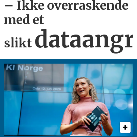
– Ikke overraskende
med et
dataangr
slikt