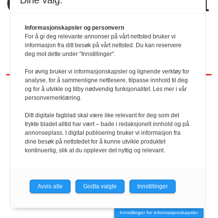
dem sammen
Dine valg:
Informasjonskapsler og personvern
For å gi deg relevante annonser på vårt nettsted bruker vi
informasjon fra ditt besøk på vårt nettsted. Du kan reservere
deg mot dette under "Innstillinger".
For øvrig bruker vi informasjonskapsler og lignende verktøy for
analyse, for å sammenligne nettlesere, tilpasse innhold til deg
og for å utvikle og tilby nødvendig funksjonalitet. Les mer i vår
personvernerklæring.
REDAKTØR
Ditt digitale fagblad skal være like relevant for deg som det
trykte bladet alltid har vært – bade i redaksjonelt innhold og på
HRmagasinet/hrmagasinet.no
annonseplass. I digital publisering bruker vi informasjon fra
dine besøk på nettstedet for å kunne utvikle produktet
kontinuerlig, slik at du opplever det nyttig og relevant.
Geir Christiansen
901 98 440
Avvis alle
Godta valgte
Innstillinger
Innstillinger for informasjonskapsler