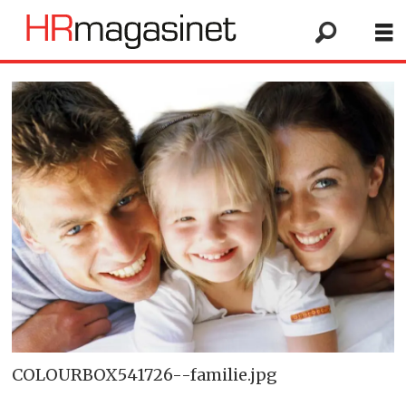
COLOURBOX541726--familie.jpg