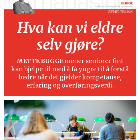
Hva kan vi eldre
selv gjøre?
METTE BUGGE
mener seniorer fint
kan hjelpe til med å få yngre til å forstå
bedre når det gjelder kompetanse,
erfaring og overføringsverdi.