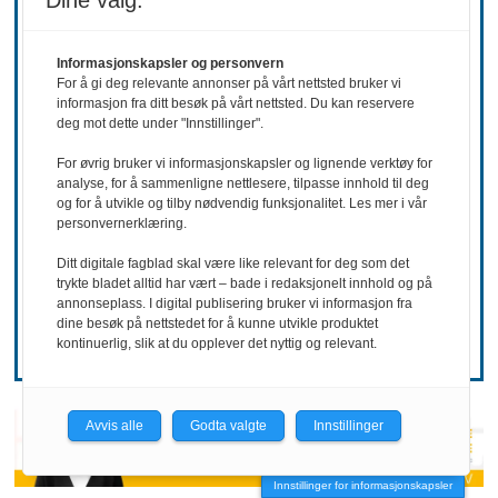
Dine valg:
Informasjonskapsler og personvern
For å gi deg relevante annonser på vårt nettsted bruker vi
informasjon fra ditt besøk på vårt nettsted. Du kan reservere
deg mot dette under "Innstillinger".
For øvrig bruker vi informasjonskapsler og lignende verktøy for
REKRUTTERING
analyse, for å sammenligne nettlesere, tilpasse innhold til deg
og for å utvikle og tilby nødvendig funksjonalitet. Les mer i vår
Ønsker mer
personvernerklæring.
Ditt digitale fagblad skal være like relevant for deg som det
hemmelighold
trykte bladet alltid har vært – bade i redaksjonelt innhold og på
annonseplass. I digital publisering bruker vi informasjon fra
dine besøk på nettstedet for å kunne utvikle produktet
kontinuerlig, slik at du opplever det nyttig og relevant.
Avvis alle
Godta valgte
Innstillinger
Innstillinger for informasjonskapsler