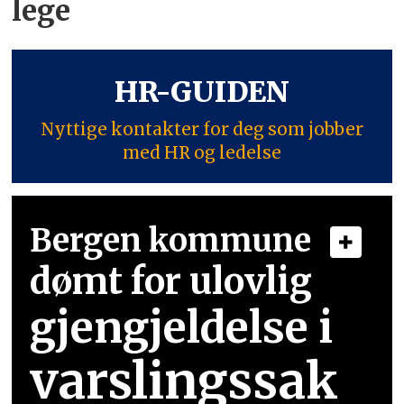
lege
HR-GUIDEN
Nyttige kontakter for deg som jobber
med HR og ledelse
Bergen kommune
dømt for ulovlig
gjengjeldelse i
varslingssak