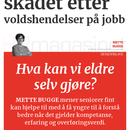
skadet etter
voldshendelser på jobb
Hva kan vi eldre
selv gjøre?
METTE BUGGE
mener seniorer fint
kan hjelpe til med å få yngre til å forstå
bedre når det gjelder kompetanse,
erfaring og overføringsverdi.