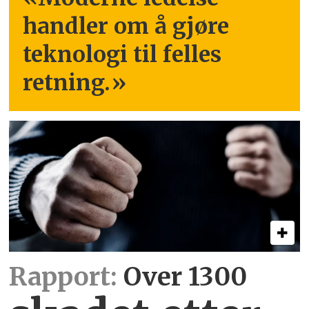
handler om å gjøre
teknologi til felles
retning.
»
Rapport:
Over 1300