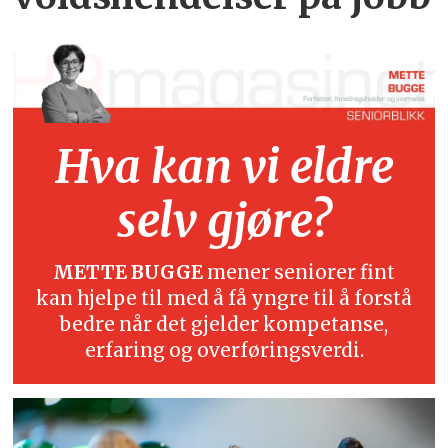
Hva kan vi eldre
selv gjøre?
METTE BUGGE
mener seniorer fint
kan hjelpe til med å få yngre til å forstå
bedre når det gjelder kompetanse,
erfaring og overføringsverdi.