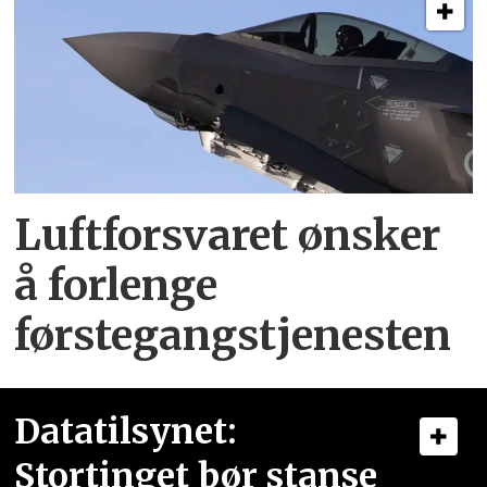
Luftforsvaret ønsker
å forlenge
førstegangstjenesten
Datatilsynet:
Stortinget bør stanse