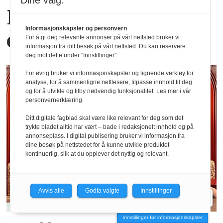
Dine valg:
Hva er egentlig KI-
Informasjonskapsler og personvern
effekten i Oljefondet?
For å gi deg relevante annonser på vårt nettsted bruker vi
informasjon fra ditt besøk på vårt nettsted. Du kan reservere
deg mot dette under "Innstillinger".
For øvrig bruker vi informasjonskapsler og lignende verktøy for
analyse, for å sammenligne nettlesere, tilpasse innhold til deg
og for å utvikle og tilby nødvendig funksjonalitet. Les mer i vår
personvernerklæring.
Ditt digitale fagblad skal være like relevant for deg som det
trykte bladet alltid har vært – bade i redaksjonelt innhold og på
annonseplass. I digital publisering bruker vi informasjon fra
dine besøk på nettstedet for å kunne utvikle produktet
kontinuerlig, slik at du opplever det nyttig og relevant.
Avvis alle
Godta valgte
Innstillinger
Innstillinger for informasjonskapsler