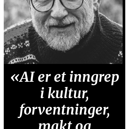
«AI er et inngrep
i kultur,
forventninger,
makt og