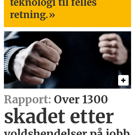
teknologi til felles
retning.
»
Rapport:
Over 1300
skadet etter
voldshendelser på jobb