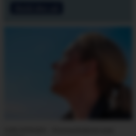
Meld deg på
LINE SVINGEN - Forsvarslederen som