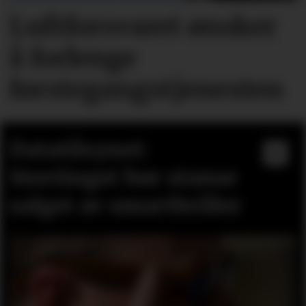
Luftforsvaret ønsker
å forlenge
førstegangstjenesten
Datatilsynet:
Stortinget bør stanse
salget av smartbriller