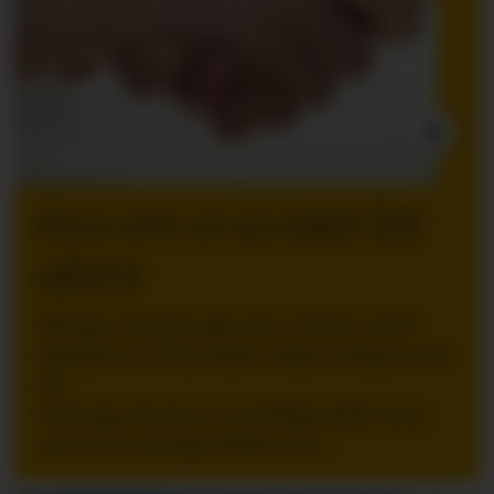
INNLEGG:
Hva om vi sa takk litt
oftere
Mange ansatte går inn i ferien med
følelsen av å ha stått i høyt tempo over
tid.
Nettopp da kan en tydelig takk bety
mer enn mange ledere tror.