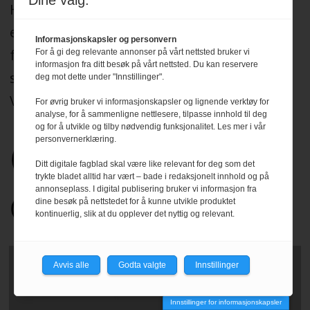
Dine valg:
HRmagasinet og hrmagasinet.no redigeres
etter Redaktørplakaten, og legger til grunn
Informasjonskapsler og personvern
for sitt arbeid de etiske normer og plikter
For å gi deg relevante annonser på vårt nettsted bruker vi
informasjon fra ditt besøk på vårt nettsted. Du kan reservere
som er formulert i Norsk Presseforbunds
deg mot dette under "Innstillinger".
Vær Varsom-plakat.
Les mer
.
For øvrig bruker vi informasjonskapsler og lignende verktøy for
analyse, for å sammenligne nettlesere, tilpasse innhold til deg
og for å utvikle og tilby nødvendig funksjonalitet. Les mer i vår
personvernerklæring.
Ditt digitale fagblad skal være like relevant for deg som det
trykte bladet alltid har vært – bade i redaksjonelt innhold og på
annonseplass. I digital publisering bruker vi informasjon fra
dine besøk på nettstedet for å kunne utvikle produktet
kontinuerlig, slik at du opplever det nyttig og relevant.
Avvis alle
Godta valgte
Innstillinger
Innstillinger for informasjonskapsler