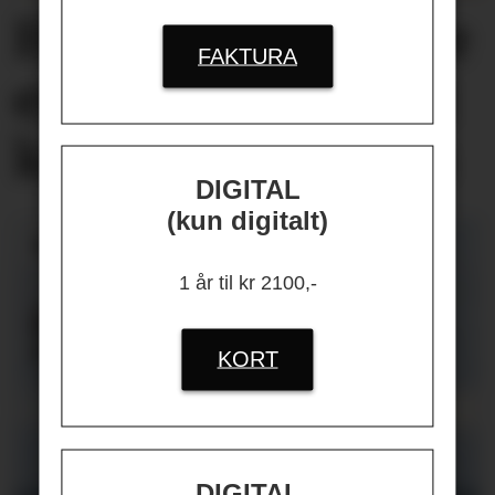
Helseplagene
våre
FAKTURA
er først og fremst
knyttet
til jobben
DIGITAL
(kun digitalt)
1 år til kr 2100,-
KORT
DIGITAL