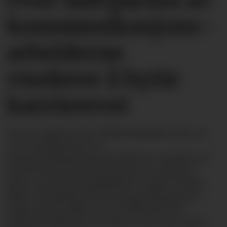
kommunikasjons­­
arbeiderne
vurderer å bytte
karrierevei
En ny rapport fra Mynewsdesk viser at
over halvparten av
kommunikasjonsarbeiderne vurderer å
bytte karrierevei på grunn av høyere
krav og økt kompleksitet i yrket. Dette
skjer samtidig som bransjeeksperter i
rapporten peker på at behovet for
kommunikasjon er større nå enn noen