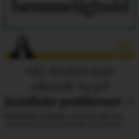
hemmelighold
«KI-bruken kan
allerede by på
juridiske
problemer
.»
KAROLINE SCHEIDE
i HR Norge gjør deg
oppmerksom på de faktiske forholdene.