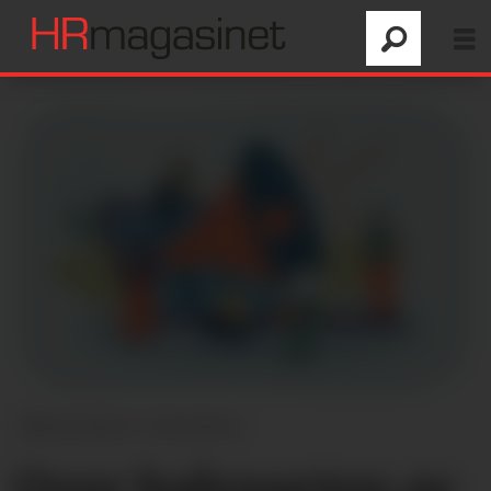
Illustrasjon: Colourbox
Over halvparten av