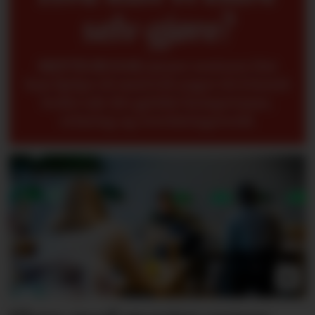
selv gjøre?
METTE BUGGE
mener seniorer fint
kan hjelpe til med å få yngre til å forstå
bedre når det gjelder kompetanse,
erfaring og overføringsverdi.