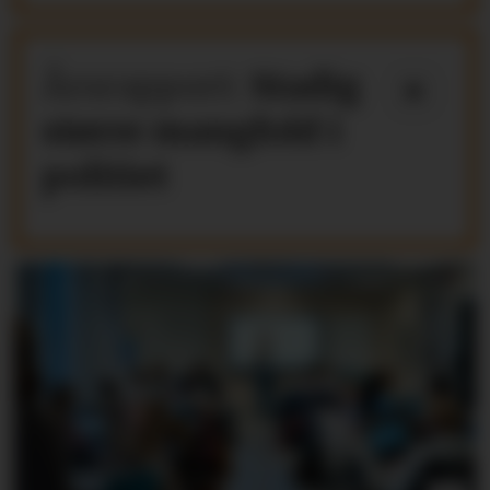
Årsrapport:
Stadig
større mangfold i
politiet