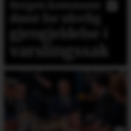
Bergen kommune
dømt for ulovlig
gjengjeldelse i
varslingssak