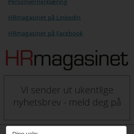
Personvernerklæring
HRmagasinet på LinkedIn
HRmagasinet på Facebook
Vi sender ut ukentlige
nyhetsbrev - meld deg på