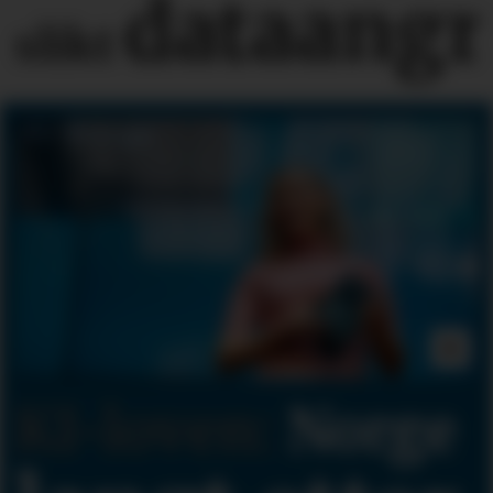
dataangr
slikt
KI-loven:
Norge