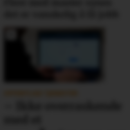
Flere med master synes
det er vanskelig å få jobb
OFFENTLIGE TJENESTER
– Ikke overraskende
med et