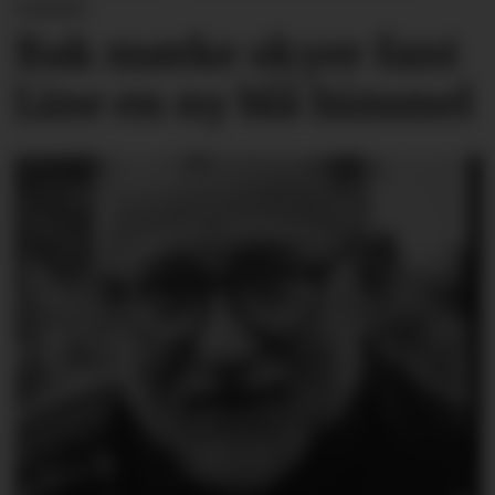
varslet
Bak mørke skyer fant
Line en ny blå himmel