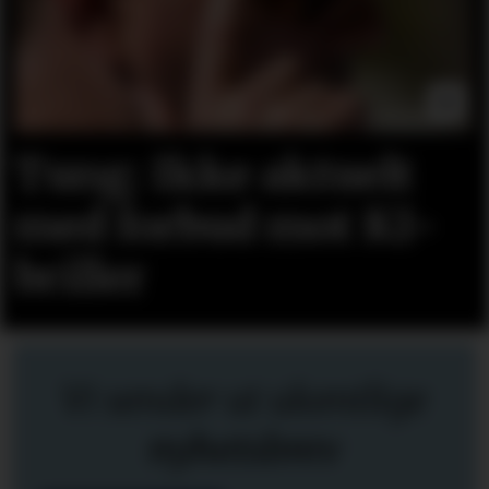
Tung: Ikke aktuelt
med forbud mot KI-
briller
Vi sender ut ukentlige
nyhetsbrev