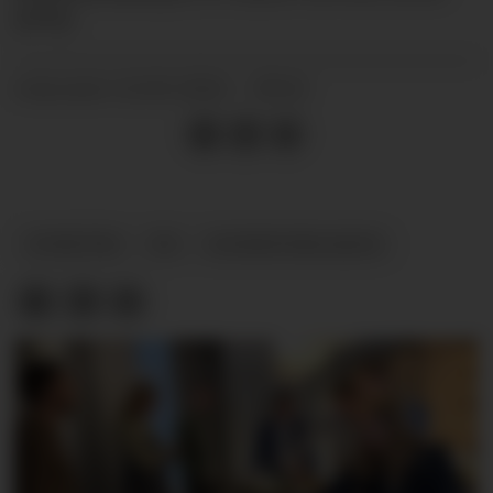
gang.
22.01.2024 - 09:12
PUBLISERT
NYHETER
PR
KOMMUNIKASJON