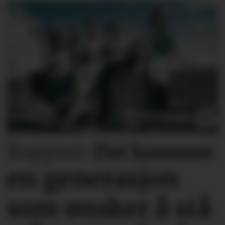
Rapport:
Det kommer
en generasjon
som ønsker å stå