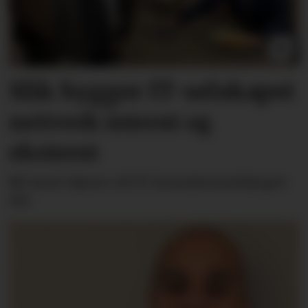
Slik bygger IT-selskapet
nettverk internt og
eksternt
Bli med «hjem» til IT-konsulentselskapet
Alv.