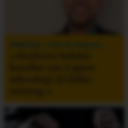
INNLEGG
| Patrick Delgado
«Moderne ledelse
handler om å gjøre
teknologi til felles
retning.
»