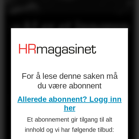
«AI er et inngrep
i kultur,
forventninger,
makt og
For å lese denne saken må
du være abonnent
selvforståelse. Er
Allerede abonnent? Logg inn
her
HR på ballen?»
Et abonnement gir tilgang til alt
innhold og vi har følgende tilbud:
Les kronikken til
HANS-PETTER