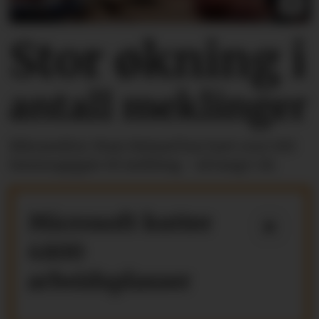
Stor økning i
antall meklinger
Riksmekler Mats Ruland har hatt over 100
lønnsoppgjør til mekling - så langt i år.
Microsoft kutter
4800
arbeidsplasser