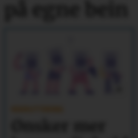
på egne bein
REKRUTTERING
Ønsker mer