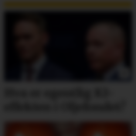
Hva er egentlig KI-
effekten i Oljefondet?