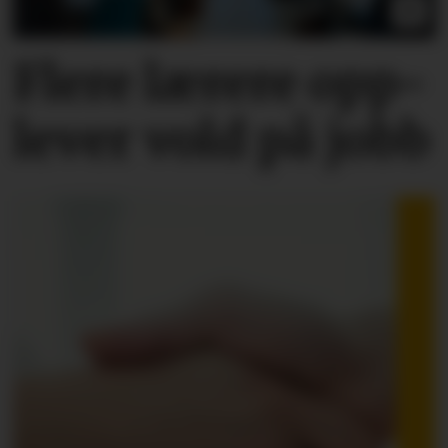
Flere lærere opp­
lever vold på jobb