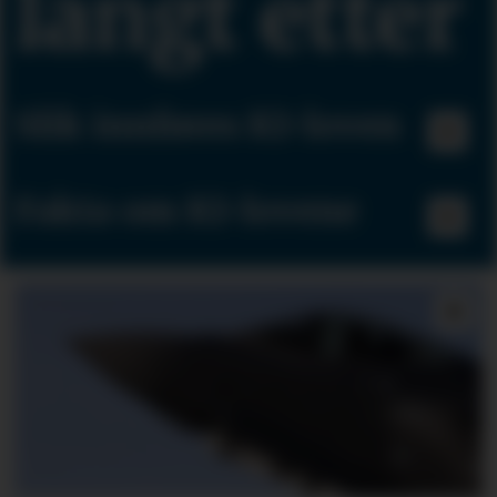
langt etter
Slik innføres KI-loven
Fakta om KI-lovene