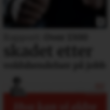
Rapport:
Over 1300
skadet etter
voldshendelser på jobb
Hva kan vi eldre