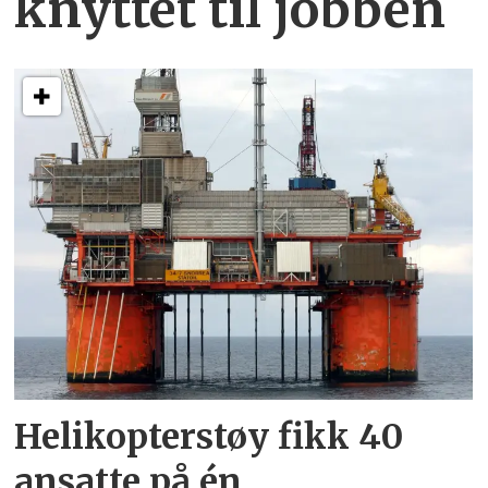
knyttet
til jobben
Helikopterstøy fikk 40
ansatte på én