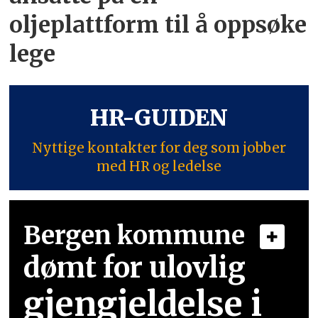
oljeplattform til å oppsøke
lege
HR-GUIDEN
Nyttige kontakter for deg som jobber
med HR og ledelse
Bergen kommune
dømt for ulovlig
gjengjeldelse i