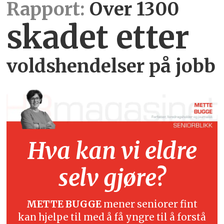
Rapport:
Over 1300
skadet etter
voldshendelser på jobb
Hva kan vi eldre
selv gjøre?
METTE BUGGE
mener seniorer fint
kan hjelpe til med å få yngre til å forstå