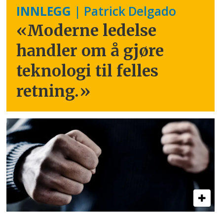
INNLEGG
| Patrick Delgado
«Moderne ledelse
handler om å gjøre
teknologi til felles
retning.
»