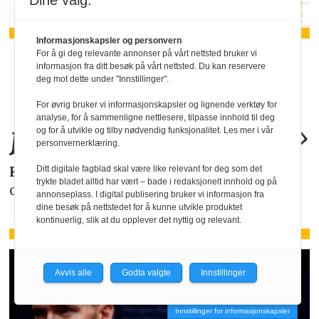
Dine valg:
Informasjonskapsler og personvern
For å gi deg relevante annonser på vårt nettsted bruker vi
«KI-bruken kan
informasjon fra ditt besøk på vårt nettsted. Du kan reservere
deg mot dette under "Innstillinger".
allerede by på
For øvrig bruker vi informasjonskapsler og lignende verktøy for
analyse, for å sammenligne nettlesere, tilpasse innhold til deg
juridiske
problemer
.»
og for å utvikle og tilby nødvendig funksjonalitet. Les mer i vår
personvernerklæring.
KAROLINE SCHEIDE
i HR Norge gjør deg
Ditt digitale fagblad skal være like relevant for deg som det
trykte bladet alltid har vært – bade i redaksjonelt innhold og på
oppmerksom på de faktiske forholdene.
annonseplass. I digital publisering bruker vi informasjon fra
dine besøk på nettstedet for å kunne utvikle produktet
kontinuerlig, slik at du opplever det nyttig og relevant.
Avvis alle
Godta valgte
Innstillinger
Innstillinger for informasjonskapsler